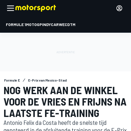
FORMULE 1
MOTOGP
INDYCAR
WEC
DTM
Formule E
E-Prix van Mexico-Stad
NOG WERK AAN DE WINKEL
VOOR DE VRIES EN FRIJNS NA
LAATSTE FE-TRAINING
Antonio Felix da Costa heeft de snelste tijd
genoteerd in de afsluitende training voor de E-Prix