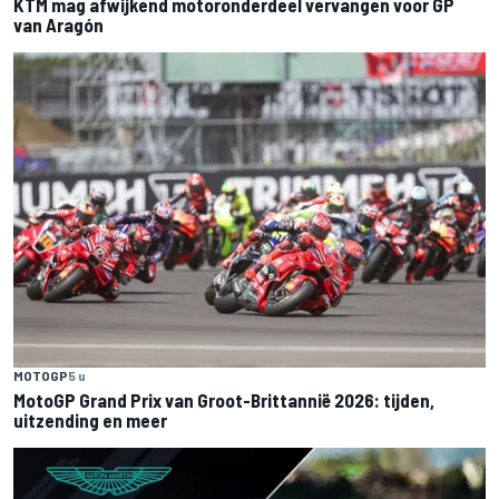
KTM mag afwijkend motoronderdeel vervangen voor GP
van Aragón
MOTOGP
5 u
MotoGP Grand Prix van Groot-Brittannië 2026: tijden,
uitzending en meer