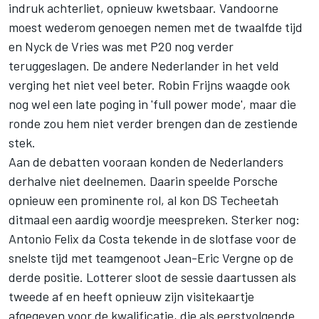
indruk achterliet, opnieuw kwetsbaar. Vandoorne
moest wederom genoegen nemen met de twaalfde tijd
en
Nyck de Vries
was met P20 nog verder
teruggeslagen. De andere Nederlander in het veld
verging het niet veel beter.
Robin Frijns
waagde ook
nog wel een late poging in 'full power mode', maar die
ronde zou hem niet verder brengen dan de zestiende
stek.
Aan de debatten vooraan konden de Nederlanders
derhalve niet deelnemen. Daarin speelde Porsche
opnieuw een prominente rol, al kon DS
Techeetah
ditmaal een aardig woordje meespreken. Sterker nog:
Antonio Felix da Costa
tekende in de slotfase voor de
snelste tijd met teamgenoot
Jean-Eric Vergne
op de
derde positie. Lotterer sloot de sessie daartussen als
tweede af en heeft opnieuw zijn visitekaartje
afgegeven voor de kwalificatie, die als eerstvolgende