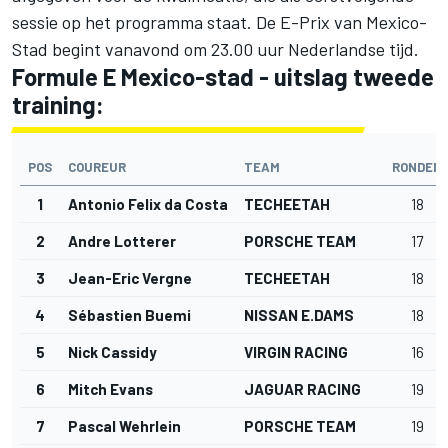
sessie op het programma staat. De E-Prix van Mexico-
Stad begint vanavond om 23.00 uur Nederlandse tijd.
Formule E Mexico-stad - uitslag tweede
training:
POS
COUREUR
TEAM
RONDEN
1
Antonio Felix da Costa
TECHEETAH
18
2
Andre Lotterer
PORSCHE TEAM
17
3
Jean-Eric Vergne
TECHEETAH
18
4
Sébastien Buemi
NISSAN E.DAMS
18
5
Nick Cassidy
VIRGIN RACING
16
6
Mitch Evans
JAGUAR RACING
19
7
Pascal Wehrlein
PORSCHE TEAM
19