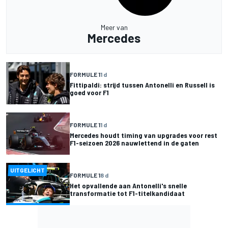
Meer van
Mercedes
FORMULE 1
1 d
Fittipaldi: strijd tussen Antonelli en Russell is
goed voor F1
FORMULE 1
1 d
Mercedes houdt timing van upgrades voor rest
F1-seizoen 2026 nauwlettend in de gaten
UITGELICHT
FORMULE 1
8 d
Het opvallende aan Antonelli's snelle
transformatie tot F1-titelkandidaat