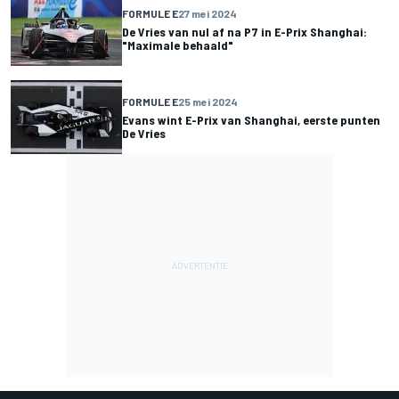
FORMULE E
27 mei 2024
De Vries van nul af na P7 in E-Prix Shanghai:
"Maximale behaald"
FORMULE E
25 mei 2024
Evans wint E-Prix van Shanghai, eerste punten
De Vries