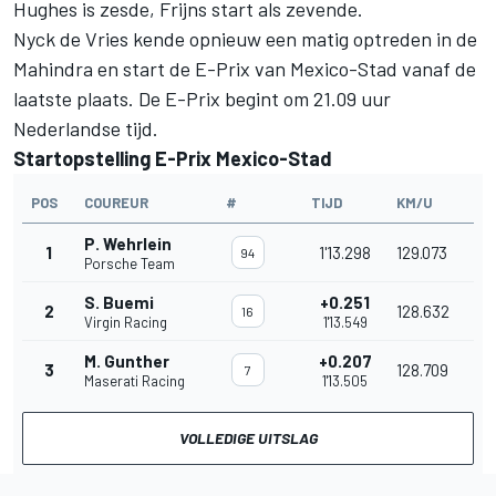
Hughes
is zesde, Frijns start als zevende.
Nyck de Vries
kende opnieuw een matig optreden in de
Mahindra en start de E-Prix van Mexico-Stad vanaf de
laatste plaats. De E-Prix begint om 21.09 uur
Nederlandse tijd.
Startopstelling E-Prix Mexico-Stad
POS
COUREUR
#
TIJD
KM/U
P. Wehrlein
1
1'13.298
129.073
94
Porsche Team
S. Buemi
+0.251
2
128.632
16
Virgin Racing
1'13.549
M. Gunther
+0.207
3
128.709
7
Maserati Racing
1'13.505
VOLLEDIGE UITSLAG