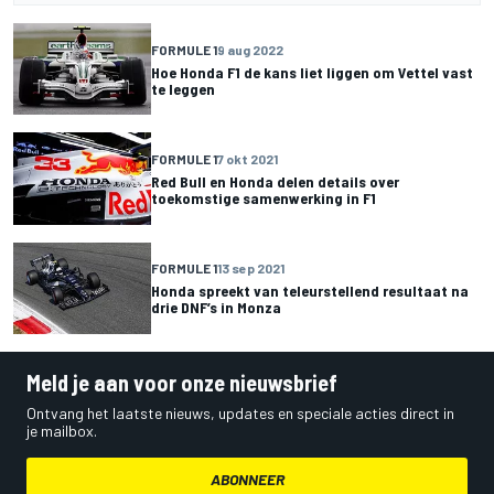
FORMULE 1
9 aug 2022
Hoe Honda F1 de kans liet liggen om Vettel vast
te leggen
FORMULE 1
7 okt 2021
Red Bull en Honda delen details over
toekomstige samenwerking in F1
FORMULE 1
13 sep 2021
Honda spreekt van teleurstellend resultaat na
drie DNF’s in Monza
Meld je aan voor onze nieuwsbrief
Ontvang het laatste nieuws, updates en speciale acties direct in
je mailbox.
ABONNEER