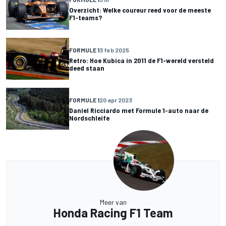
Overzicht: Welke coureur reed voor de meeste
F1-teams?
FORMULE 1
3 feb 2025
Retro: Hoe Kubica in 2011 de F1-wereld versteld
deed staan
FORMULE 1
20 apr 2023
Daniel Ricciardo met Formule 1-auto naar de
Nordschleife
Meer van
Honda Racing F1 Team