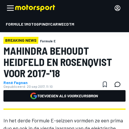
FORMULE 1
MOTOGP
INDYCAR
WEC
DTM
BREAKING NEWS
Formule E
MAHINDRA BEHOUDT
HEIDFELD EN ROSENQVIST
VOOR 2017-'18
René Fagnan
Gepubliceerd:
20 sep 2017, 11:10
TOEVOEGEN ALS VOORKEURSBRON
In het derde Formule E-seizoen vormden ze een prima
duo en ook in de vierde jaargang van de elektrische