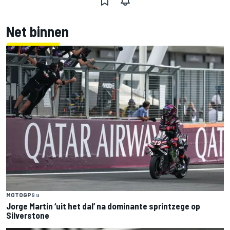
Net binnen
MOTOGP
9 u
Jorge Martin ‘uit het dal’ na dominante sprintzege op
Silverstone