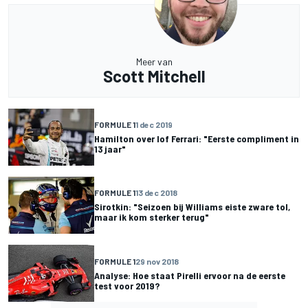
Meer van
Scott Mitchell
FORMULE 1
1 dec 2019
Hamilton over lof Ferrari: "Eerste compliment in
13 jaar"
FORMULE 1
13 dec 2018
Sirotkin: "Seizoen bij Williams eiste zware tol,
maar ik kom sterker terug"
FORMULE 1
29 nov 2018
Analyse: Hoe staat Pirelli ervoor na de eerste
test voor 2019?