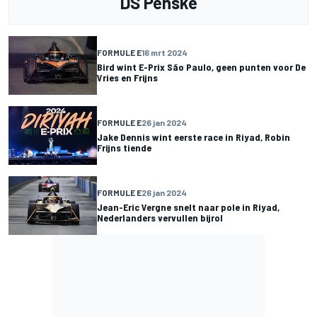
DS Penske
FORMULE E
16 mrt 2024
Bird wint E-Prix São Paulo, geen punten voor De
Vries en Frijns
FORMULE E
26 jan 2024
Jake Dennis wint eerste race in Riyad, Robin
Frijns tiende
FORMULE E
26 jan 2024
Jean-Eric Vergne snelt naar pole in Riyad,
Nederlanders vervullen bijrol