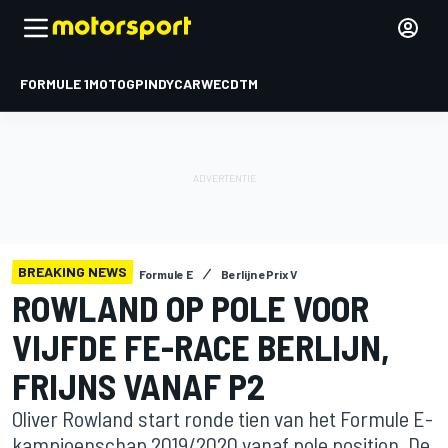
FORMULE 1
MOTOGP
INDYCAR
WEC
DTM
BREAKING NEWS
Formule E
Berlijn ePrix V
ROWLAND OP POLE VOOR
VIJFDE FE-RACE BERLIJN,
FRIJNS VANAF P2
Oliver Rowland start ronde tien van het Formule E-
kampioenschap 2019/2020 vanaf pole position. De