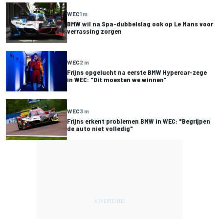
WEC
1 m
BMW wil na Spa-dubbelslag ook op Le Mans voor
verrassing zorgen
WEC
2 m
Frijns opgelucht na eerste BMW Hypercar-zege
in WEC: "Dit moesten we winnen"
WEC
3 m
Frijns erkent problemen BMW in WEC: "Begrijpen
de auto niet volledig"