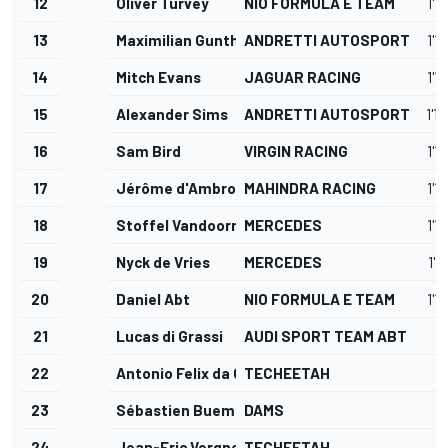
12
Oliver Turvey
NIO FORMULA E TEAM
1'1
13
Maximilian Gunther
ANDRETTI AUTOSPORT
1'1
14
Mitch Evans
JAGUAR RACING
1'1
15
Alexander Sims
ANDRETTI AUTOSPORT
1'1
16
Sam Bird
VIRGIN RACING
1'1
17
Jérôme d'Ambrosio
MAHINDRA RACING
1'1
18
Stoffel Vandoorne
MERCEDES
1'1
19
Nyck de Vries
MERCEDES
1'1
20
Daniel Abt
NIO FORMULA E TEAM
1'1
21
Lucas di Grassi
AUDI SPORT TEAM ABT
22
Antonio Felix da Costa
TECHEETAH
23
Sébastien Buemi
DAMS
24
Jean-Eric Vergne
TECHEETAH