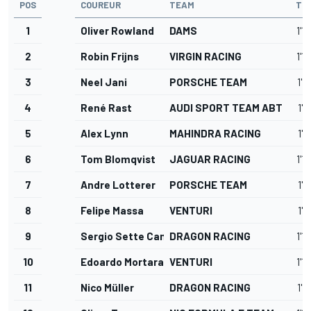
POS
COUREUR
TEAM
TIJ
1
Oliver Rowland
DAMS
1'1
2
Robin Frijns
VIRGIN RACING
1'1
3
Neel Jani
PORSCHE TEAM
1'1
4
René Rast
AUDI SPORT TEAM ABT
1'1
5
Alex Lynn
MAHINDRA RACING
1'1
6
Tom Blomqvist
JAGUAR RACING
1'1
7
Andre Lotterer
PORSCHE TEAM
1'1
8
Felipe Massa
VENTURI
1'1
9
Sergio Sette Camara
DRAGON RACING
1'1
10
Edoardo Mortara
VENTURI
1'1
11
Nico Müller
DRAGON RACING
1'1