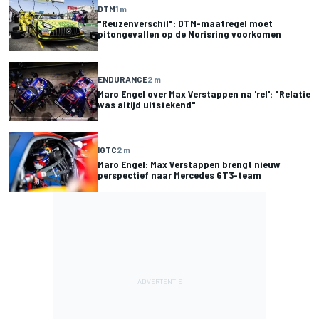
DTM
1 m
"Reuzenverschil": DTM-maatregel moet
pitongevallen op de Norisring voorkomen
ENDURANCE
2 m
Maro Engel over Max Verstappen na 'rel': "Relatie
was altijd uitstekend"
IGTC
2 m
Maro Engel: Max Verstappen brengt nieuw
perspectief naar Mercedes GT3-team