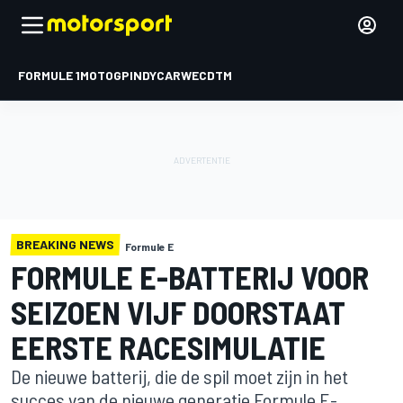
FORMULE 1
MOTOGP
INDYCAR
WEC
DTM
BREAKING NEWS
Formule E
FORMULE E-BATTERIJ VOOR
SEIZOEN VIJF DOORSTAAT
EERSTE RACESIMULATIE
De nieuwe batterij, die de spil moet zijn in het
succes van de nieuwe generatie Formule E-