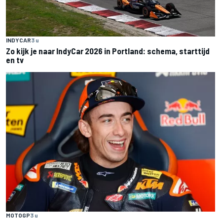
INDYCAR
3 u
Zo kijk je naar IndyCar 2026 in Portland: schema, starttijd
en tv
MOTOGP
3 u