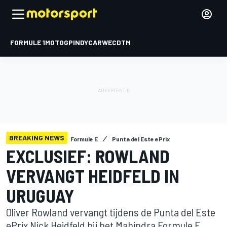
FORMULE 1
MOTOGP
INDYCAR
WEC
DTM
BREAKING NEWS
Formule E
Punta del Este ePrix
EXCLUSIEF: ROWLAND
VERVANGT HEIDFELD IN
URUGUAY
Oliver Rowland vervangt tijdens de Punta del Este
ePrix Nick Heidfeld bij het Mahindra Formule E