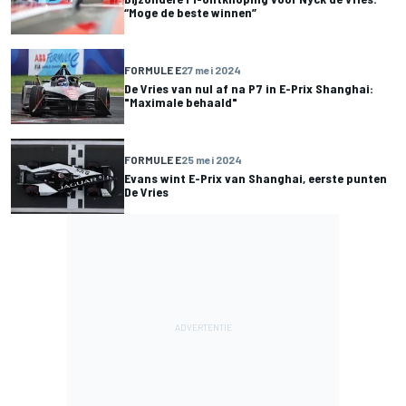
“Moge de beste winnen”
FORMULE E
27 mei 2024
De Vries van nul af na P7 in E-Prix Shanghai:
"Maximale behaald"
FORMULE E
25 mei 2024
Evans wint E-Prix van Shanghai, eerste punten
De Vries