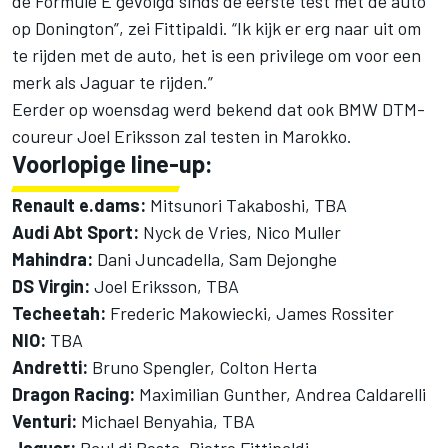
de Formule E gevolgd sinds de eerste test met de auto
op Donington”, zei Fittipaldi. “Ik kijk er erg naar uit om
te rijden met de auto, het is een privilege om voor een
merk als Jaguar te rijden.”
Eerder op woensdag werd bekend dat ook BMW DTM-
coureur Joel Eriksson zal testen in Marokko.
Voorlopige line-up:
Renault e.dams:
Mitsunori Takaboshi, TBA
Audi Abt Sport:
Nyck de Vries, Nico Muller
Mahindra:
Dani Juncadella, Sam Dejonghe
DS Virgin:
Joel Eriksson, TBA
Techeetah:
Frederic Makowiecki, James Rossiter
NIO:
TBA
Andretti:
Bruno Spengler, Colton Herta
Dragon Racing:
Maximilian Gunther, Andrea Caldarelli
Venturi:
Michael Benyahia, TBA