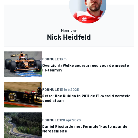
Meer van
Nick Heidfeld
FORMULE 1
3 m
Overzicht: Welke coureur reed voor de meeste
F1-teams?
FORMULE 1
3 feb 2025
Retro: Hoe Kubica in 2011 de F1-wereld versteld
deed staan
FORMULE 1
20 apr 2023
Daniel Ricciardo met Formule 1-auto naar de
Nordschleife