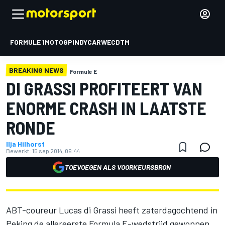
FORMULE 1
MOTOGP
INDYCAR
WEC
DTM
BREAKING NEWS
Formule E
DI GRASSI PROFITEERT VAN
ENORME CRASH IN LAATSTE
RONDE
Ilja Hilhorst
Bewerkt:
15 sep 2014, 09:44
TOEVOEGEN ALS VOORKEURSBRON
ABT-coureur Lucas di Grassi heeft zaterdagochtend in
Peking de allereerste Formula E-wedstrijd gewonnen.