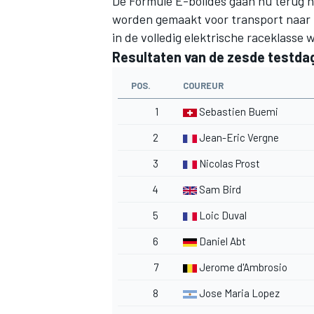
De Formule E-bolides gaan nu terug 
worden gemaakt voor transport naar 
in de volledig elektrische raceklasse 
Resultaten van de zesde testda
POS.
COUREUR
1
Sebastien Buemi
2
Jean-Eric Vergne
3
Nicolas Prost
4
Sam Bird
5
Loic Duval
6
Daniel Abt
7
Jerome d'Ambrosio
8
Jose Maria Lopez