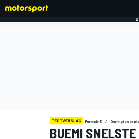
S
FORMULE 1
TESTVERSLAG
Formule E
Donington sept
BUEMI SNELSTE