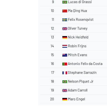
9
Lucas di Grassi
10
Ma Qing Hua
11
Felix Rosenqvist
12
Oliver Turvey
13
Nick Heidfeld
14
Robin Frijns
15
Mitch Evans
16
Antonio Felix da Costa
17
Stephane Sarrazin
18
Nelson Piquet Jr
19
Adam Carroll
20
Maro Engel