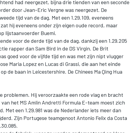
 ochtend had neergezet, bijna drie tienden van een seconde
erder door Jean-Eric Vergne was neergezet. De
weede tijd van de dag. Met een 1.29.109, eveneens
at hij eveneens onder zijn eigen oude record, maar
op lijstaanvoerder Buemi.
nde voor de derde tijd van de dag, dankzij een 1.29.205
ctie rapper dan Sam Bird in de DS Virgin. De Brit
was goed voor de vijfde tijd en was met zijn nipt vlugger
ose Maria Lopez en Lucas di Grassi, die aan het einde
op de baan in Leicestershire. De Chinees Ma Qing Hua
he problemen. Hij veroorzaakte een rode vlag en bracht
eur van het MS Amlin Andretti Formula E-team moest zich
jd. Met een 1.29.981 was de Nederlander iets meer dan
jderd. Zijn Portugese teamgenoot Antonio Felix da Costa
.30.085.