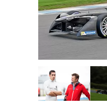
INDYCAR
WEC
DTM