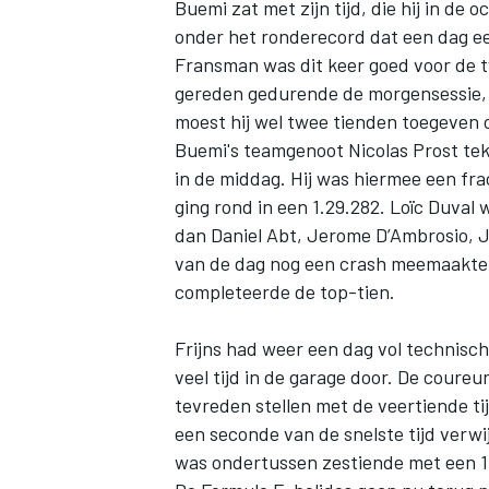
Buemi zat met zijn tijd, die hij in de
onder het ronderecord dat een dag e
Fransman was dit keer goed voor de t
gereden gedurende de morgensessie, z
moest hij wel twee tienden toegeven 
Buemi's teamgenoot Nicolas Prost teke
in de middag. Hij was hiermee een fra
ging rond in een 1.29.282. Loïc Duval 
dan Daniel Abt, Jerome D’Ambrosio, J
van de dag nog een crash meemaakte 
completeerde de top-tien.
Frijns had weer een dag vol technisc
veel tijd in de garage door. De cour
tevreden stellen met de veertiende ti
een seconde van de snelste tijd verwi
was ondertussen zestiende met een 1