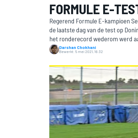
FORMULE E-TEST
Regerend Formule E-kampioen Seba
de laatste dag van de test op Doni
het ronderecord wederom werd aan
Darshan Chokhani
Bewerkt:
5 mei 2021, 16:32
MOTOGP