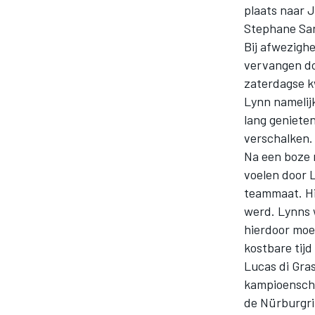
plaats naar 
Stephane Sar
Bij afwezighe
vervangen do
zaterdagse kw
Lynn namelijk
lang genieten
verschalken.
MOTOGP
Na een boze 
voelen door L
teammaat. Hi
werd. Lynns 
hierdoor moe
kostbare tijd
Lucas di Gra
kampioenscha
de Nürburgrin