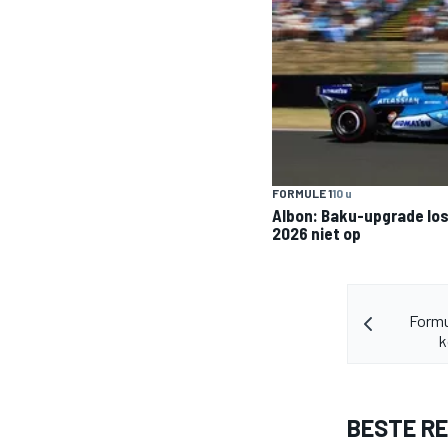
FORMULE 1
10 u
Albon: Baku-upgrade los
2026 niet op
Formu
k
BESTE R