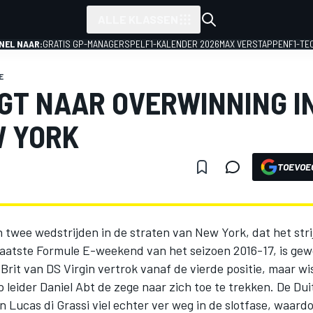
ALLE KLASSEN
NEL NAAR:
GRATIS GP-MANAGERSPEL
F1-KALENDER 2026
MAX VERSTAPPEN
F1-TE
E
EGT NAAR OVERWINNING I
W YORK
TOEVOE
 twee wedstrijden in de straten van New York, dat het stri
laatste Formule E-weekend van het seizoen 2016-17, is ge
Brit van DS Virgin vertrok vanaf de vierde positie, maar wi
p leider Daniel Abt de zege naar zich toe te trekken. De Dui
 Lucas di Grassi viel echter ver weg in de slotfase, waard