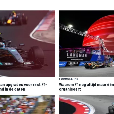
FORMULE 1
7 u
an upgrades voor rest F1-
Waarom F1 nog altijd maar één 
d in de gaten
organiseert