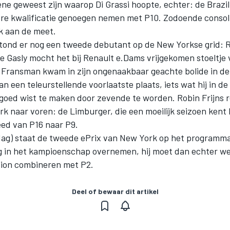
ene geweest zijn waarop Di Grassi hoopte, echter: de Brazi
re kwalificatie genoegen nemen met P10. Zodoende consoli
jk aan de meet.
tond er nog een tweede debutant op de New Yorkse grid: R
re Gasly mocht het bij Renault e.Dams vrijgekomen stoeltje
 Fransman kwam in zijn ongenaakbaar geachte bolide in de 
an een teleurstellende voorlaatste plaats, iets wat hij in de
goed wist te maken door zevende te worden. Robin Frijns 
k naar voren: de Limburger, die een moeilijk seizoen kent 
eed van P16 naar P9.
ag) staat de tweede ePrix van New York op het programma.
ng in het kampioenschap overnemen, hij moet dan echter we
tion combineren met P2.
Deel of bewaar dit artikel