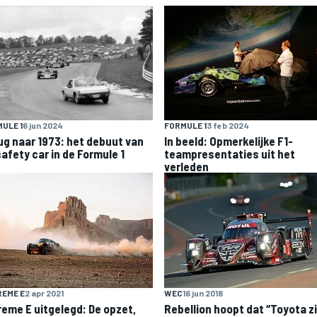
ULE 1
6 jun 2024
FORMULE 1
3 feb 2024
ug naar 1973: het debuut van
In beeld: Opmerkelijke F1-
safety car in de Formule 1
teampresentaties uit het
verleden
EME E
2 apr 2021
WEC
16 jun 2018
reme E uitgelegd: De opzet,
Rebellion hoopt dat “Toyota z