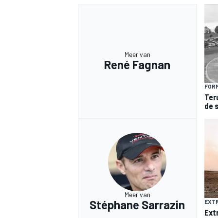
Meer van
René Fagnan
MEER RACEKLASSEN
FORM
Ter
de 
Meer van
Stéphane Sarrazin
EXTR
Ext