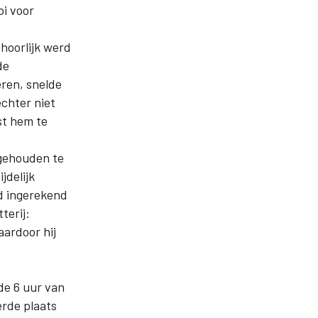
oi voor
hoorlijk werd
de
eren, snelde
echter niet
st hem te
pgehouden te
jdelijk
gd ingerekend
terij:
aardoor hij
de 6 uur van
erde plaats