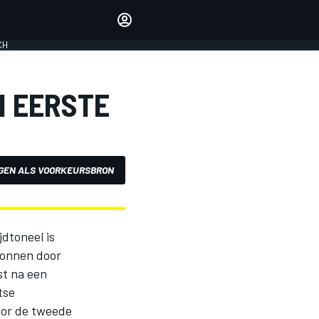
Laat je horen met de
reactiemodule
CH
LOGIN
EDITIE
N EERSTE
NEDERLAND
GEN ALS VOORKEURSBRON
jdtoneel is
wonnen door
st na een
tse
oor de tweede