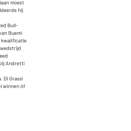
liaan moest
deerde hij
ed Bull-
 van Buemi
kwalificatie
 wedstrijd
reed
bij Andretti
 Di Grassi
l winnen óf