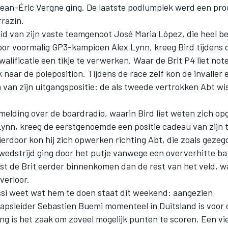
Jean-Éric Vergne ging. De laatste podiumplek werd een pro
razin.
id van zijn vaste teamgenoot José Maria López, die heel be
or voormalig GP3-kampioen Alex Lynn, kreeg Bird tijdens 
alificatie een tikje te verwerken. Waar de Brit P4 liet not
 naar de poleposition. Tijdens de race zelf kon de invaller 
 van zijn uitgangspositie: de als tweede vertrokken Abt wi
melding over de boardradio, waarin Bird liet weten zich o
ynn, kreeg de eerstgenoemde een positie cadeau van zijn ti
erdoor kon hij zich opwerken richting Abt, die zoals geze
wedstrijd ging door het putje vanwege een oververhitte bat
st de Brit eerder binnenkomen dan de rest van het veld, w
 verloor.
ssi weet wat hem te doen staat dit weekend: aangezien
psleider Sebastien Buemi momenteel in Duitsland is voor 
g is het zaak om zoveel mogelijk punten te scoren. Een vi