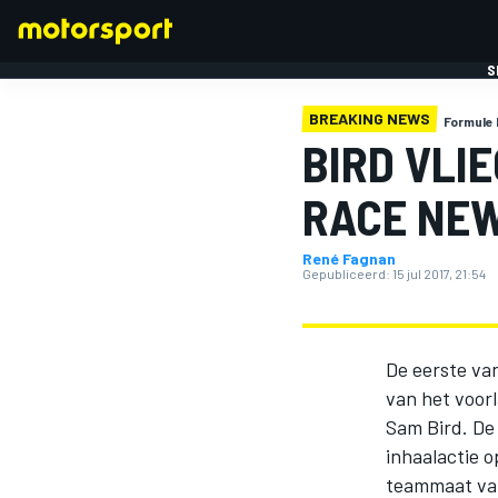
S
BREAKING NEWS
Formule 
BIRD VLI
RACE NE
René Fagnan
FORMULE 1
Gepubliceerd:
15 jul 2017, 21:54
De eerste van
van het voor
Sam Bird. De 
inhaalactie o
teammaat van