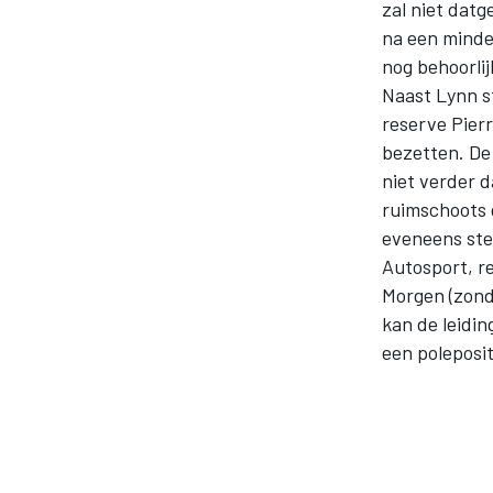
zal niet datg
na een minde
nog behoorli
INDYCAR
Naast Lynn s
reserve Pier
bezetten. De
niet verder d
ruimschoots 
eveneens ster
Autosport, r
Morgen (zond
kan de leidi
een poleposi
WEC
DTM