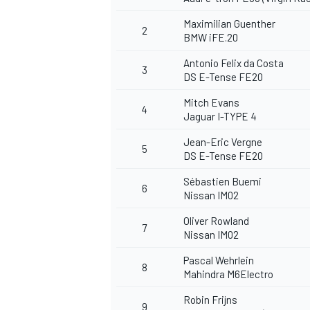
Maximilian Guenther
2
BMW iFE.20
Antonio Felix da Costa
3
DS E-Tense FE20
Mitch Evans
4
Jaguar I-TYPE 4
Jean-Eric Vergne
5
DS E-Tense FE20
Sébastien Buemi
6
Nissan IM02
Oliver Rowland
7
Nissan IM02
Pascal Wehrlein
8
Mahindra M6Electro
Robin Frijns
9