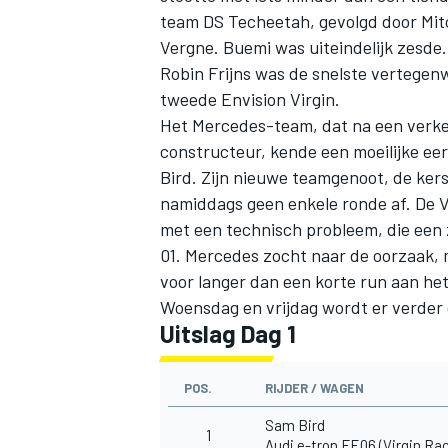
team DS Techeetah, gevolgd door Mit
Vergne. Buemi was uiteindelijk zesde.
Robin Frijns was de snelste vertegen
tweede Envision Virgin.
Het Mercedes-team, dat na een verke
constructeur, kende een moeilijke ee
Bird. Zijn nieuwe teamgenoot, de ker
namiddags geen enkele ronde af. De V
met een technisch probleem, die een z
01. Mercedes zocht naar de oorzaak, 
voor langer dan een korte run aan het
Woensdag en vrijdag wordt er verder g
Uitslag Dag 1
POS.
RIJDER / WAGEN
Sam Bird
1
Audi e-tron FE06 (Virgin Rac