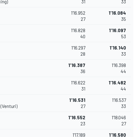
ing)
31
33
1'16.952
1'16.084
27
35
1'16.828
1'16.097
40
53
1'16.297
1'16.140
28
33
1'16.387
1'16.398
36
44
1'16.622
1'16.482
31
44
1'16.531
1'16.537
(Venturi)
27
33
1'16.552
1'18.046
23
27
1'17.189
1'16.580