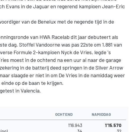
ch Evans in de Jaguar en regerend kampioen Jean-Eric
woordiger van de Benelux met de negende tijd in de
nningsronde van HWA Racelab dit jaar debuteert als
rste dag. Stoffel Vandoorne was pas 22ste om 1.881 van
sverse Formule 2-kampioen Nyck de Vries, legde 's
ries moest in de ochtend na een uur al naar de garage
ekering in de batterij deed springen in de Silver Arrow
maar slaagde er niet in om De Vries in de namiddag weer
 einde op de baan te krijgen.
etest in Valencia.
OCHTEND
NAMIDDAG
1'16.943
1'15.570
ing)
34
32