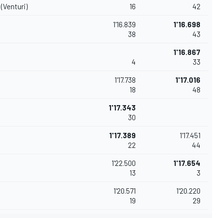
(Venturi)
16
42
1'16.839
1'16.698
38
43
1'16.867
4
33
1'17.738
1'17.016
18
48
1'17.343
30
1'17.389
1'17.451
22
44
1'22.500
1'17.654
13
3
1'20.571
1'20.220
19
29