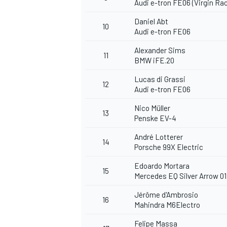
Audi e-tron FE06 (Virgin Rac
Daniel Abt
10
Audi e-tron FE06
Alexander Sims
11
BMW iFE.20
Lucas di Grassi
12
Audi e-tron FE06
Nico Müller
13
Penske EV-4
André Lotterer
14
Porsche 99X Electric
Edoardo Mortara
15
Mercedes EQ Silver Arrow 01 
Jérôme d'Ambrosio
16
Mahindra M6Electro
Felipe Massa