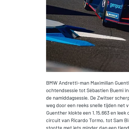
INDYCAR
BMW Andretti-man Maximilian Guenther 
ochtendsessie tot Sébastien Buemi in 
de namiddagsessie. De Zwitser scherpt
weg door een reeks snelle tijden net 
WEC
DTM
Guenther klokte een 1.15.663 en leek 
circuit van Ricardo Tormo, tot Sam B
stootte met iets minder dan een tiend