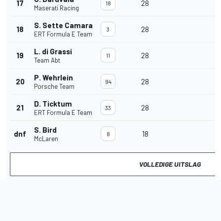
17
28
18
Maserati Racing
S. Sette Camara
18
28
3
ERT Formula E Team
L. di Grassi
19
28
11
Team Abt
P. Wehrlein
20
28
94
Porsche Team
D. Ticktum
21
28
33
ERT Formula E Team
S. Bird
dnf
18
8
McLaren
VOLLEDIGE UITSLAG