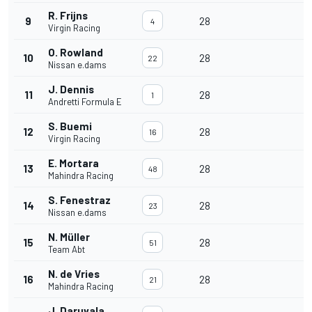
R. Frijns
9
28
4
Virgin Racing
O. Rowland
10
28
22
Nissan e.dams
J. Dennis
11
28
1
Andretti Formula E
S. Buemi
12
28
16
Virgin Racing
E. Mortara
13
28
48
Mahindra Racing
S. Fenestraz
14
28
23
Nissan e.dams
N. Müller
15
28
51
Team Abt
N. de Vries
16
28
21
Mahindra Racing
J. Daruvala