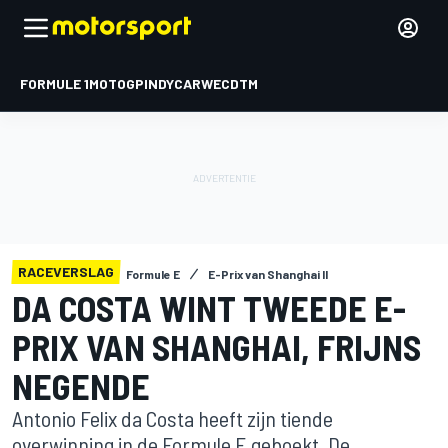
FORMULE 1
MOTOGP
INDYCAR
WEC
DTM
RACEVERSLAG
Formule E
E-Prix van Shanghai II
DA COSTA WINT TWEEDE E-
PRIX VAN SHANGHAI, FRIJNS
NEGENDE
Antonio Felix da Costa heeft zijn tiende
overwinning in de Formule E geboekt. De