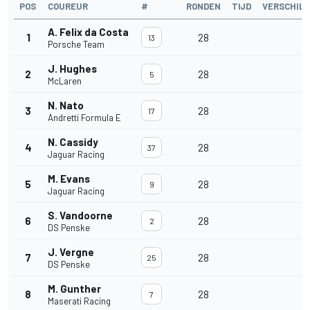
POS
COUREUR
#
RONDEN
TIJD
VERSCHIL
A. Felix da Costa
1
28
13
Porsche Team
J. Hughes
2
28
5
McLaren
N. Nato
3
28
17
Andretti Formula E
N. Cassidy
4
28
37
Jaguar Racing
M. Evans
5
28
9
Jaguar Racing
S. Vandoorne
6
28
2
DS Penske
J. Vergne
7
28
25
DS Penske
M. Gunther
8
28
7
Maserati Racing