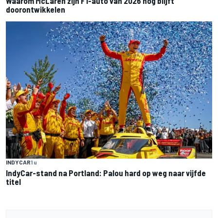
Waarom McLaren zijn F1-auto van 2026 nog blijft
doorontwikkelen
INDYCAR
1 u
IndyCar-stand na Portland: Palou hard op weg naar vijfde
titel