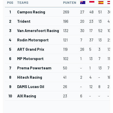
POS
TEAMS
PUNTEN
1
Campos Racing
269
27
48
51
30
2
Trident
196
20
23
13
47
3
Van Amersfoort Racing
132
30
17
52
10
4
Rodin Motorsport
121
7
37
13
22
5
ART Grand Prix
119
26
5
3
13
6
MP Motorsport
102
1
13
7
11
7
Prema Powerteam
50
-
1
13
7
8
Hitech Racing
41
2
4
-
18
9
DAMS Lucas Oil
26
-
12
8
2
10
AIX Racing
23
6
-
-
-