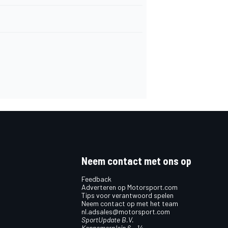
Neem contact met ons op
Feedback
Adverteren op Motorsport.com
Tips voor verantwoord spelen
Neem contact op met het team
nl.adsales@motorsport.com
SportUpdate B.V.
Kennemerplein 6 – 14