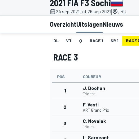
2021 FIA F3 Sochi
|
24 sep 2021 tot 26 sep 2021
, RU
Overzicht
Uitslagen
Nieuws
DL
VT
Q
RACE 1
SR 1
RACE 
RACE 3
MOTOGP
POS
COUREUR
J. Doohan
1
Trident
F. Vesti
2
ART Grand Prix
C. Novalak
3
Trident
L. Sargeant