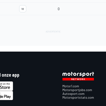
0
18
 onze app
Motor1.com
Motorsportjobs.com
Autosport.com
Motorsportstats.com