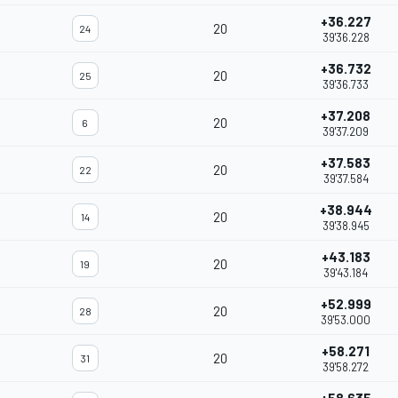
+36.227
20
24
39'36.228
+36.732
20
25
39'36.733
+37.208
20
6
39'37.209
+37.583
20
22
39'37.584
+38.944
20
14
39'38.945
+43.183
20
19
39'43.184
+52.999
20
28
39'53.000
+58.271
20
31
39'58.272