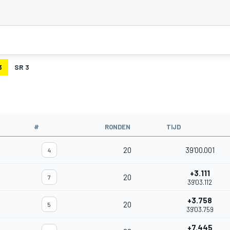
3
SR 3
#
RONDEN
TIJD
20
39'00.001
4
+3.111
20
7
39'03.112
+3.758
20
5
39'03.759
+7.445