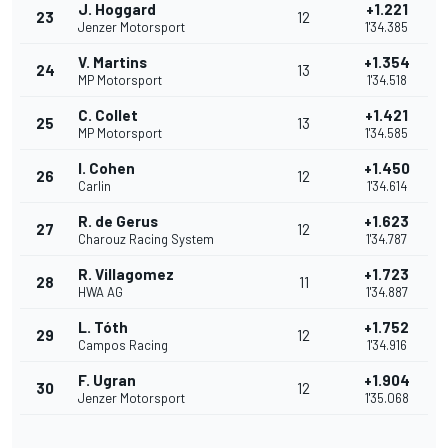
J. Hoggard
+1.221
23
12
Jenzer Motorsport
1'34.385
V. Martins
+1.354
24
13
MP Motorsport
1'34.518
C. Collet
+1.421
25
13
MP Motorsport
1'34.585
I. Cohen
+1.450
26
12
Carlin
1'34.614
R. de Gerus
+1.623
27
12
Charouz Racing System
1'34.787
R. Villagomez
+1.723
28
11
HWA AG
1'34.887
L. Tóth
+1.752
29
12
Campos Racing
1'34.916
F. Ugran
+1.904
30
12
Jenzer Motorsport
1'35.068