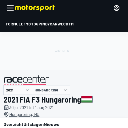
FORMULE 1
MOTOGP
INDYCAR
WEC
DTM
HUNGARORING
gepresenteerd door
2021 FIA F3 Hungaroring
30 jul 2021 tot 1 aug 2021
Hungaroring, HU
Overzicht
Uitslagen
Nieuws