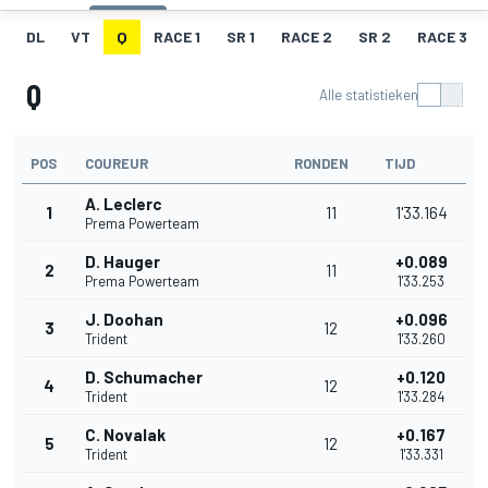
DL
VT
Q
RACE 1
SR 1
RACE 2
SR 2
RACE 3
Q
Alle statistieken
POS
COUREUR
RONDEN
TIJD
A. Leclerc
1
11
1'33.164
Prema Powerteam
D. Hauger
+0.089
2
11
Prema Powerteam
1'33.253
J. Doohan
+0.096
3
12
Trident
1'33.260
D. Schumacher
+0.120
4
12
Trident
1'33.284
C. Novalak
+0.167
5
12
Trident
1'33.331