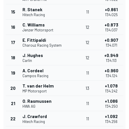
R. Stanek
+0.861
15
11
Hitech Racing
1'34.025
C. Williams
+0.873
16
12
Jenzer Motorsport
1'34.037
E. Fittipaldi
+0.907
17
12
Charouz Racing System
1'34.071
J. Hughes
+0.949
18
12
Carlin
1'34.113
A. Cordeel
+0.960
19
11
Campos Racing
1'34.124
T. van der Helm
+1.078
20
13
MP Motorsport
1'34.242
O. Rasmussen
+1.086
21
11
HWA AG
1'34.250
J. Crawford
+1.092
22
11
Hitech Racing
1'34.256