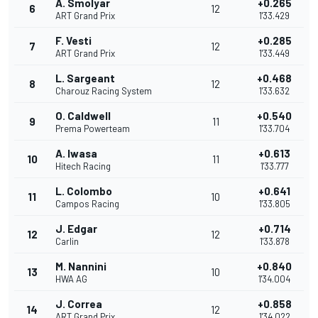
A. Smolyar
+0.265
6
12
ART Grand Prix
1'33.429
F. Vesti
+0.285
7
12
ART Grand Prix
1'33.449
L. Sargeant
+0.468
8
12
Charouz Racing System
1'33.632
O. Caldwell
+0.540
9
11
Prema Powerteam
1'33.704
A. Iwasa
+0.613
10
11
Hitech Racing
1'33.777
L. Colombo
+0.641
11
10
Campos Racing
1'33.805
J. Edgar
+0.714
12
12
Carlin
1'33.878
M. Nannini
+0.840
13
10
HWA AG
1'34.004
J. Correa
+0.858
14
12
ART Grand Prix
1'34.022