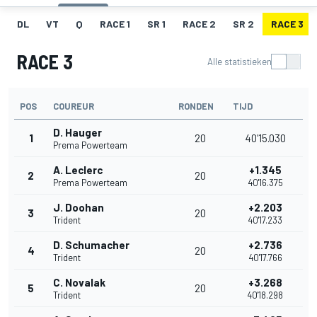
DL
VT
Q
RACE 1
SR 1
RACE 2
SR 2
RACE 3
RACE 3
Alle statistieken
POS
COUREUR
RONDEN
TIJD
D. Hauger
1
20
40'15.030
Prema Powerteam
A. Leclerc
+1.345
2
20
Prema Powerteam
40'16.375
J. Doohan
+2.203
3
20
Trident
40'17.233
D. Schumacher
+2.736
4
20
Trident
40'17.766
C. Novalak
+3.268
5
20
Trident
40'18.298