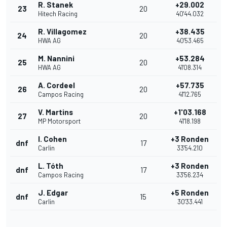
R. Stanek
+29.002
23
20
Hitech Racing
40'44.032
R. Villagomez
+38.435
24
20
HWA AG
40'53.465
M. Nannini
+53.284
25
20
HWA AG
41'08.314
A. Cordeel
+57.735
26
20
Campos Racing
41'12.765
V. Martins
+1'03.168
27
20
MP Motorsport
41'18.198
I. Cohen
+3 Ronden
dnf
17
Carlin
33'54.210
L. Tóth
+3 Ronden
dnf
17
Campos Racing
33'56.234
J. Edgar
+5 Ronden
dnf
15
Carlin
30'33.441