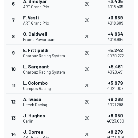
A. Smolyar
+3.405
6
20
ART Grand Prix
40'18.435
F. Vesti
+3.659
7
20
ART Grand Prix
40'18.689
O. Caldwell
+4.964
8
20
Prema Powerteam
40'19.994
E. Fittipaldi
+5.242
9
20
Charouz Racing System
40'20.272
L. Sargeant
+5.461
10
20
Charouz Racing System
40'20.491
L. Colombo
+5.979
11
20
Campos Racing
40'21.009
A. Iwasa
+6.268
12
20
Hitech Racing
40'21.298
J. Hughes
+8.050
13
20
Carlin
40'23.080
J. Correa
+8.279
14
20
ART Grand Prix
40'23.309