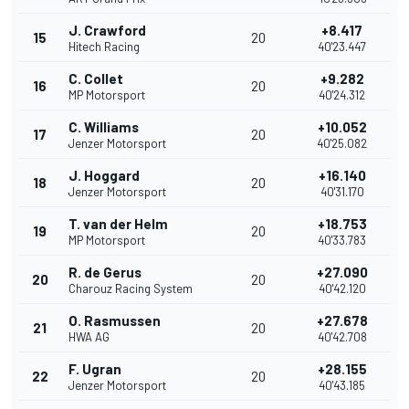
J. Crawford
+8.417
15
20
Hitech Racing
40'23.447
C. Collet
+9.282
16
20
MP Motorsport
40'24.312
C. Williams
+10.052
17
20
Jenzer Motorsport
40'25.082
J. Hoggard
+16.140
18
20
Jenzer Motorsport
40'31.170
T. van der Helm
+18.753
19
20
MP Motorsport
40'33.783
R. de Gerus
+27.090
20
20
Charouz Racing System
40'42.120
O. Rasmussen
+27.678
21
20
HWA AG
40'42.708
F. Ugran
+28.155
22
20
Jenzer Motorsport
40'43.185