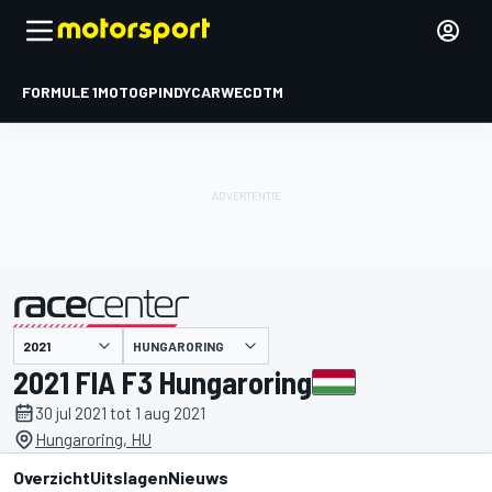
FORMULE 1
MOTOGP
INDYCAR
WEC
DTM
HUNGARORING
gepresenteerd door
2021 FIA F3 Hungaroring
30 jul 2021 tot 1 aug 2021
Hungaroring, HU
Overzicht
Uitslagen
Nieuws