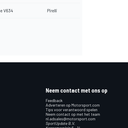
e V634
Pirelli
Neem contact met ons op
Feedback
Adverteren op Motorsport.com
Tips voor verantwoord spelen
Neem contact op met het team
nl.adsales@motorsport.com
SportUpdate B.V.
Kennemerplein 6 – 14