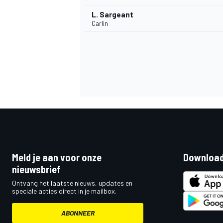
L. Sargeant
Carlin
Meld je aan voor onze
Download
nieuwsbrief
Ontvang het laatste nieuws, updates en
speciale acties direct in je mailbox.
ABONNEER