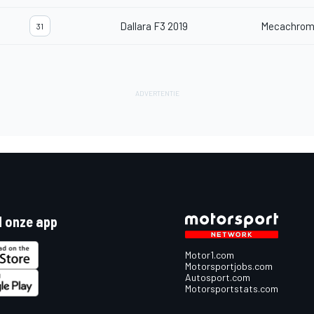
Dallara F3 2019
Mecachrom
31
 onze app
Motor1.com
Motorsportjobs.com
Autosport.com
Motorsportstats.com