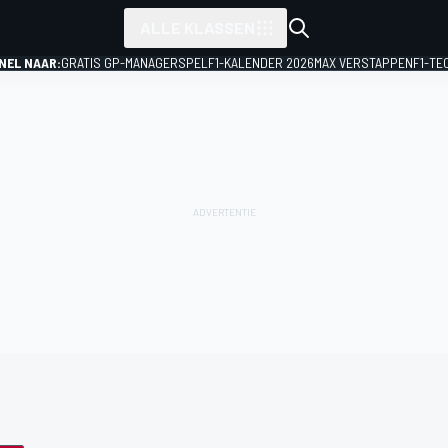
ALLE KLASSEN
NEL NAAR:
GRATIS GP-MANAGERSPEL
F1-KALENDER 2026
MAX VERSTAPPEN
F1-TE