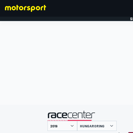
S
FORMULE 1
gepresenteerd door
HUNGARORING