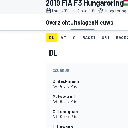
2019 FIA F3 Hungaroring
|
1 aug 2019 tot 4 aug 2019
Hungaroring,
Overzicht
Uitslagen
Nieuws
DL
VT
Q
RACE 1
SR 1
RACE 
DL
MOTOGP
COUREUR
D. Beckmann
ART Grand Prix
M. Fewtrell
ART Grand Prix
C. Lundgaard
ART Grand Prix
L. Lawson