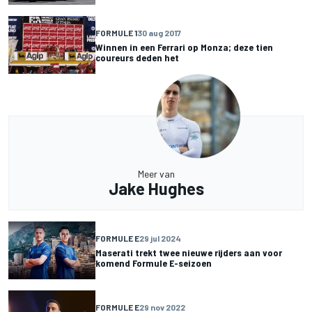
FORMULE 1
30 aug 2017
Winnen in een Ferrari op Monza; deze tien
coureurs deden het
Meer van
Jake Hughes
FORMULE E
29 jul 2024
Maserati trekt twee nieuwe rijders aan voor
komend Formule E-seizoen
FORMULE E
29 nov 2022