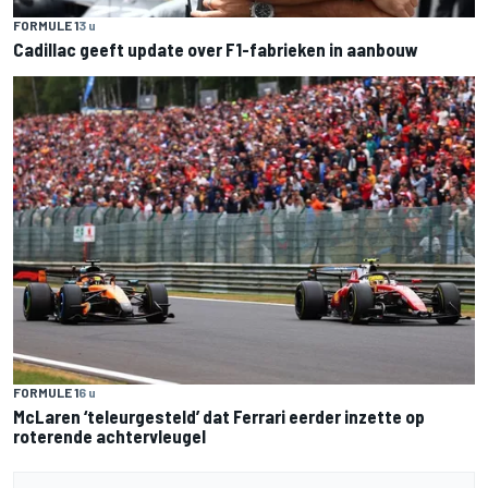
FORMULE 1
3 u
Cadillac geeft update over F1-fabrieken in aanbouw
FORMULE 1
6 u
McLaren ‘teleurgesteld’ dat Ferrari eerder inzette op
roterende achtervleugel