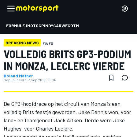
FORMULE 1
MOTOGP
INDYCAR
WEC
DTM
BREAKING NEWS
FIA F3
VOLLEDIG BRITS GP3-PODIUM
IN MONZA, LECLERC VIERDE
Roland Mather
Gepubliceerd:
3 sep 2016, 16:04
De GP3-hoofdrace op het circuit van Monza is een
volledig Brits feestje geworden. Jake Dennis won, voor
land- en teamgenoot Jack Aitken. Derde werd Jake
Hughes, voor Charles Leclerc.
Leclerc mocht de race in Italië vanaf pole-position