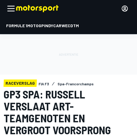
FORMULE 1
MOTOGP
INDYCAR
WEC
DTM
RACEVERSLAG
FIA F3
Spa-Francorchamps
GP3 SPA: RUSSELL
VERSLAAT ART-
TEAMGENOTEN EN
VERGROOT VOORSPRONG