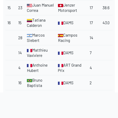
Juan Manuel
Jenzer
15
23
17
38.6
Correa
Motorsport
Tatiana
16
15
DAMS
17
43.0
Calderon
Marcos
Campos
28
14
Siebert
Racing
Matthieu
14
DAMS
7
Vaxiviere
Anthoine
ART Grand
4
4
Hubert
Prix
Bruno
16
DAMS
2
Baptista