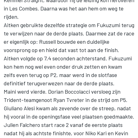
Kemmel Straight, waardoor hij de leiding kon heroveren
in Les Combes. Daarna was het aan hem om weg te
rijden.
Aitken gebruikte dezelfde strategie om Fukuzumi terug
te verwijzen naar de derde plaats. Daarmee zat de race
er eigenlijk op: Russell bouwde een duidelijke
voorsprong op en hield dat vast tot aan de finish.
Aitken volgde op 7,4 seconden achterstand. Fukuzumi
kon hem nog wel even onder druk zetten en kwam
zelfs even terug op P2, maar werd in de slotfase
definitief terugverwezen naar de derde plaats.
Maini werd vierde. Dorian Boccolacci versloeg zijn
Trident-teamgenoot Ryan Tvreter in de strijd om P5.
Giuliano Alesi kwam als zevende over de streep, nadat
hij vooral in de openingsfase veel plaatsen goedmaakte.
Julien Falchero start race 2 vanaf de eerste plaats
nadat hij als achtste finishte, voor Niko Kari en Kevin