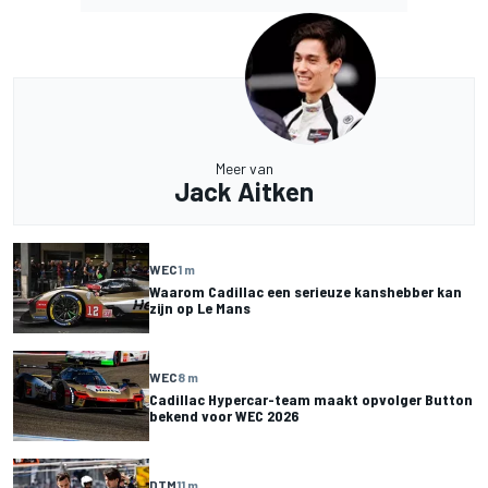
Meer van
Jack Aitken
WEC
1 m
Waarom Cadillac een serieuze kanshebber kan
zijn op Le Mans
WEC
8 m
Cadillac Hypercar-team maakt opvolger Button
bekend voor WEC 2026
DTM
11 m