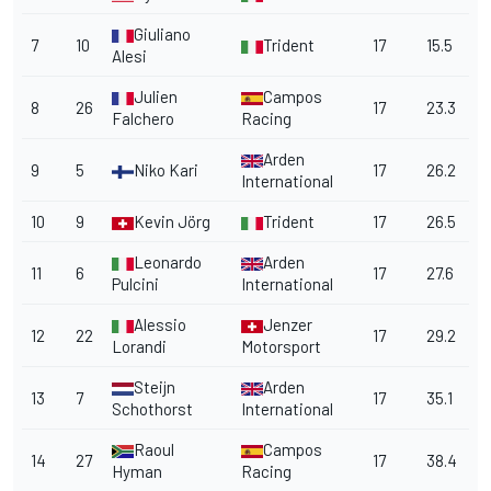
Giuliano
7
10
Trident
17
15.5
Alesi
Julien
Campos
8
26
17
23.3
Falchero
Racing
Arden
9
5
Niko Kari
17
26.2
International
10
9
Kevin Jörg
Trident
17
26.5
Leonardo
Arden
11
6
17
27.6
Pulcini
International
Alessio
Jenzer
12
22
17
29.2
Lorandi
Motorsport
Steijn
Arden
13
7
17
35.1
Schothorst
International
Raoul
Campos
14
27
17
38.4
Hyman
Racing