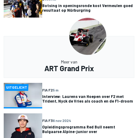
Botsing in openingsronde kost Vermeulen goed
resultaat op Nürburgring
Meer van
ART Grand Prix
UITGELICHT
FIA F2
5 m
Interview: Laurens van Hoepen over F2 met
Trident, Nyck de Vries als coach en de F1-droom
FIA F3
6 nov 2024
Opleidingsprogramma Red Bull neemt
Bulgaarse Alpine-junior over