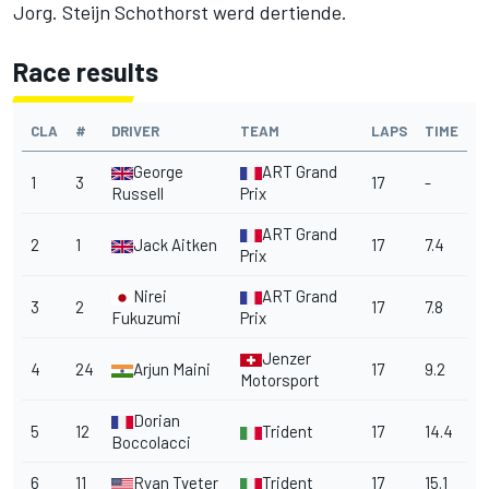
Jorg. Steijn Schothorst werd dertiende.
Race results
CLA
#
DRIVER
TEAM
LAPS
TIME
George
ART Grand
1
3
17
-
Russell
Prix
ART Grand
2
1
Jack Aitken
17
7.4
Prix
Nirei
ART Grand
3
2
17
7.8
Fukuzumi
Prix
Jenzer
4
24
Arjun Maini
17
9.2
Motorsport
Dorian
5
12
Trident
17
14.4
Boccolacci
6
11
Ryan Tveter
Trident
17
15.1