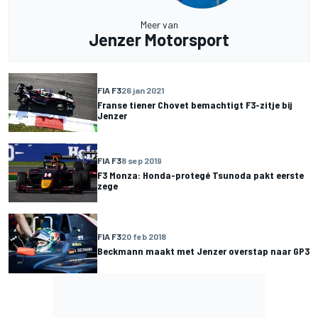
Meer van
Jenzer Motorsport
FIA F3
26 jan 2021
Franse tiener Chovet bemachtigt F3-zitje bij
Jenzer
FIA F3
8 sep 2019
F3 Monza: Honda-protegé Tsunoda pakt eerste
zege
FIA F3
20 feb 2018
Beckmann maakt met Jenzer overstap naar GP3