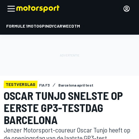
FORMULE 1
MOTOGP
INDYCAR
WEC
DTM
TESTVERSLAG
FIA F3
Barcelona april test
OSCAR TUNJO SNELSTE OP
EERSTE GP3-TESTDAG
BARCELONA
Jenzer Motorsport-coureur Oscar Tunjo heeft op
de openingsdag van de laatste GP3-test