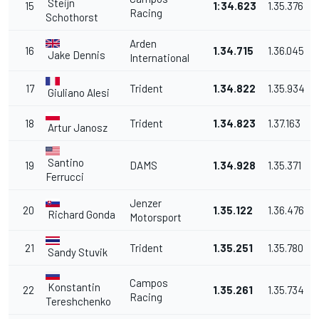
Steijn
15
1:34.623
1.35.376
Racing
Schothorst
Arden
16
1.34.715
1.36.045
Jake Dennis
International
17
Trident
1.34.822
1.35.934
Giuliano Alesi
18
Trident
1.34.823
1.37.163
Artur Janosz
Santino
19
DAMS
1.34.928
1.35.371
Ferrucci
Jenzer
20
1.35.122
1.36.476
Richard Gonda
Motorsport
21
Trident
1.35.251
1.35.780
Sandy Stuvik
Campos
Konstantin
22
1.35.261
1.35.734
Racing
Tereshchenko