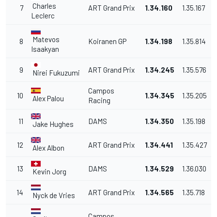
Charles
7
ART Grand Prix
1.34.160
1.35.167
Leclerc
Matevos
8
Koiranen GP
1.34.198
1.35.814
Isaakyan
9
ART Grand Prix
1.34.245
1.35.576
Nirei Fukuzumi
Campos
10
1.34.345
1.35.205
Alex Palou
Racing
11
DAMS
1.34.350
1.35.198
Jake Hughes
12
ART Grand Prix
1.34.441
1.35.427
Alex Albon
13
DAMS
1.34.529
1.36.030
Kevin Jorg
14
ART Grand Prix
1.34.565
1.35.718
Nyck de Vries
Campos