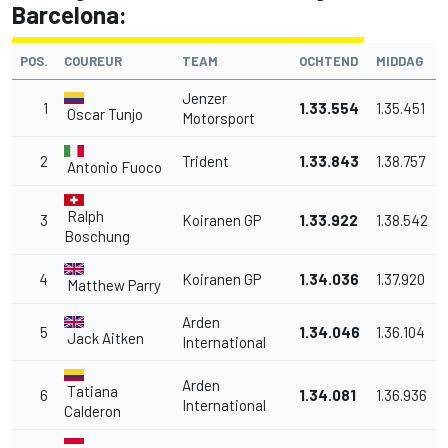
Barcelona:
POS.
COUREUR
TEAM
OCHTEND
MIDDAG
Jenzer
1
1.33.554
1.35.451
Oscar Tunjo
Motorsport
2
Trident
1.33.843
1.38.757
Antonio Fuoco
Ralph
3
Koiranen GP
1.33.922
1.38.542
Boschung
4
Koiranen GP
1.34.036
1.37.920
Matthew Parry
Arden
5
1.34.046
1.36.104
Jack Aitken
International
Arden
Tatiana
6
1.34.081
1.36.936
International
Calderon