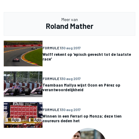
Meer van
Roland Mather
FORMULE 1
30 aug 2017
Wolff rekent op 'episch gevecht tot de laatste
race'
FORMULE 1
30 aug 2017
Teambaas Mallya wijst Ocon en Pérez op
verantwoordelijkheid
FORMULE 1
30 aug 2017
Winnen in een Ferrari op Monza; deze tien
coureurs deden het