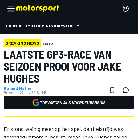
FORMULE 1
MOTOGP
INDYCAR
WEC
DTM
BREAKING NEWS
FIA F3
LAATSTE GP3-RACE VAN
SEIZOEN PROOI VOOR JAKE
HUGHES
Roland Mather
Bewerkt:
27 nov 2016, 11:51
TOEVOEGEN ALS VOORKEURSBRON
Er stond weinig meer op het spel, de titelstrijd was
zaterdag immers al beslist, maar Jake Hughes zal de