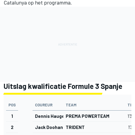
Catalunya op het programma.
Uitslag kwalificatie Formule 3 Spanje
POS
COUREUR
TEAM
TIJ
1
Dennis Hauger
PREMA POWERTEAM
1'3
2
Jack Doohan
TRIDENT
1'3