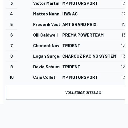
3
Victor Martins
MP MOTORSPORT
1'3
4
Matteo Nannini
HWA AG
1'3
5
Frederik Vesti
ART GRAND PRIX
1'3
6
Olli Caldwell
PREMA POWERTEAM
1'3
7
Clement Novalak
TRIDENT
1'3
8
Logan Sargeant
CHAROUZ RACING SYSTEM
1'3
9
David Schumacher
TRIDENT
1'3
10
Caio Collet
MP MOTORSPORT
1'3
VOLLEDIGE UITSLAG