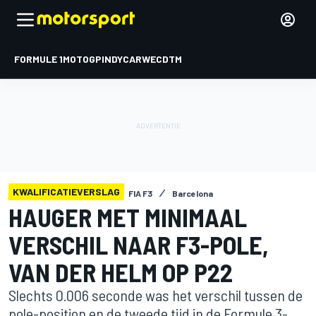
FORMULE 1
MOTOGP
INDYCAR
WEC
DTM
KWALIFICATIEVERSLAG
FIA F3
Barcelona
HAUGER MET MINIMAAL
VERSCHIL NAAR F3-POLE,
VAN DER HELM OP P22
Slechts 0.006 seconde was het verschil tussen de
pole-position en de tweede tijd in de Formule 3-