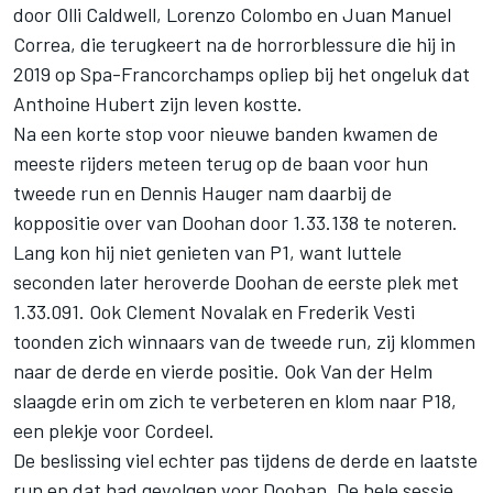
door Olli Caldwell, Lorenzo Colombo en Juan Manuel
Correa, die terugkeert na de horrorblessure die hij in
2019 op Spa-Francorchamps opliep bij het ongeluk dat
Anthoine Hubert zijn leven kostte.
Na een korte stop voor nieuwe banden kwamen de
meeste rijders meteen terug op de baan voor hun
tweede run en Dennis Hauger nam daarbij de
koppositie over van Doohan door 1.33.138 te noteren.
Lang kon hij niet genieten van P1, want luttele
seconden later heroverde Doohan de eerste plek met
1.33.091. Ook Clement Novalak en Frederik Vesti
toonden zich winnaars van de tweede run, zij klommen
naar de derde en vierde positie. Ook Van der Helm
slaagde erin om zich te verbeteren en klom naar P18,
een plekje voor Cordeel.
De beslissing viel echter pas tijdens de derde en laatste
run en dat had gevolgen voor Doohan. De hele sessie