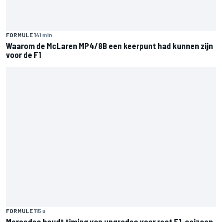
FORMULE 1
41 min
Waarom de McLaren MP4/8B een keerpunt had kunnen zijn
voor de F1
FORMULE 1
15 u
Mercedes houdt timing van upgrades voor rest F1-seizoen