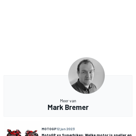
Meer van
Mark Bremer
MOTOGP
12 jun 2023
MotoGP vs Superbikes: Welke motor is sneller en