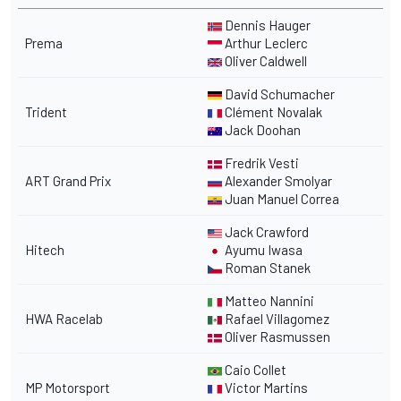
Dennis Hauger
Prema
Arthur Leclerc
Oliver Caldwell
David Schumacher
Trident
Clément Novalak
Jack Doohan
Fredrik Vesti
ART Grand Prix
Alexander Smolyar
Juan Manuel Correa
Jack Crawford
Hitech
Ayumu Iwasa
Roman Stanek
Matteo Nannini
HWA Racelab
Rafael Villagomez
Oliver Rasmussen
Caio Collet
MP Motorsport
Victor Martins