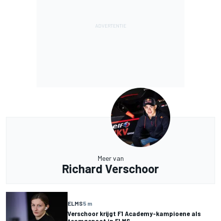
Meer van
Richard Verschoor
ELMS
5 m
Verschoor krijgt F1 Academy-kampioene als
teamgenoot in ELMS