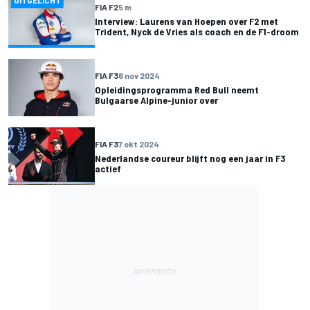
UITGELICHT
FIA F2
5 m
Interview: Laurens van Hoepen over F2 met
Trident, Nyck de Vries als coach en de F1-droom
FIA F3
6 nov 2024
Opleidingsprogramma Red Bull neemt
Bulgaarse Alpine-junior over
FIA F3
7 okt 2024
Nederlandse coureur blijft nog een jaar in F3
actief