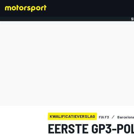
S
FORMULE 1
KWALIFICATIEVERSLAG
FIA F3
Barcelon
EERSTE GP3-PO