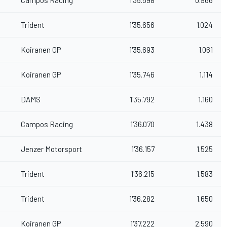
Campos Racing
1'35.598
0.966
Trident
1'35.656
1.024
Koiranen GP
1'35.693
1.061
Koiranen GP
1'35.746
1.114
DAMS
1'35.792
1.160
Campos Racing
1'36.070
1.438
Jenzer Motorsport
1'36.157
1.525
Trident
1'36.215
1.583
Trident
1'36.282
1.650
Koiranen GP
1'37.222
2.590