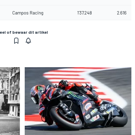
Campos Racing
1'37.248
2.616
eel of bewaar dit artikel