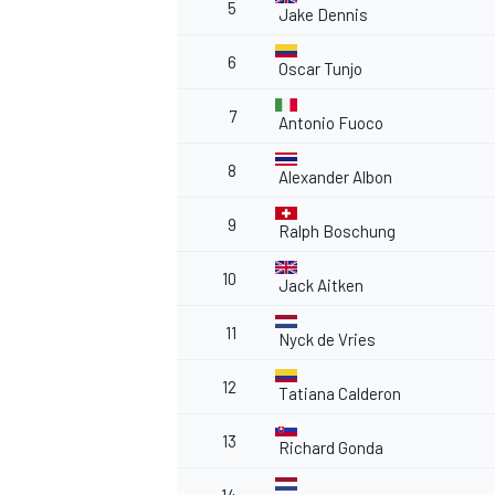
5
Jake Dennis
6
Oscar Tunjo
7
Antonio Fuoco
8
Alexander Albon
9
Ralph Boschung
10
Jack Aitken
11
Nyck de Vries
12
Tatiana Calderon
13
Richard Gonda