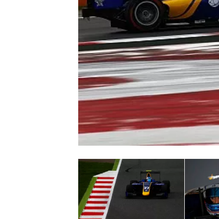
INDYCAR
WEC
DTM