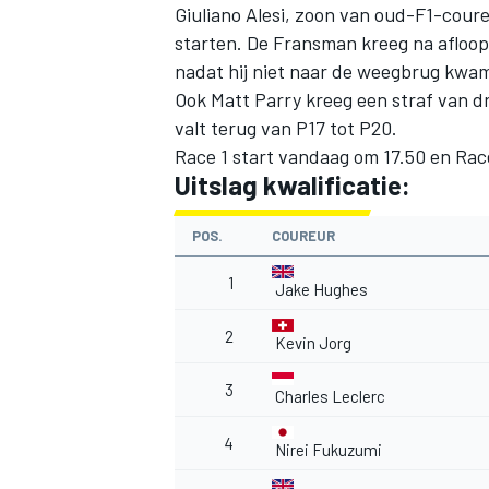
Giuliano Alesi, zoon van oud-F1-coure
starten. De Fransman kreeg na afloop v
nadat hij niet naar de weegbrug kwa
Ook Matt Parry kreeg een straf van dr
valt terug van P17 tot P20.
Race 1 start vandaag om 17.50 en Ra
Uitslag kwalificatie:
POS.
COUREUR
1
Jake Hughes
2
Kevin Jorg
3
Charles Leclerc
4
Nirei Fukuzumi