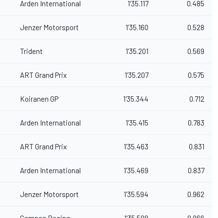
Arden International
1'35.117
0.485
Jenzer Motorsport
1'35.160
0.528
Trident
1'35.201
0.569
ART Grand Prix
1'35.207
0.575
Koiranen GP
1'35.344
0.712
Arden International
1'35.415
0.783
ART Grand Prix
1'35.463
0.831
Arden International
1'35.469
0.837
Jenzer Motorsport
1'35.594
0.962