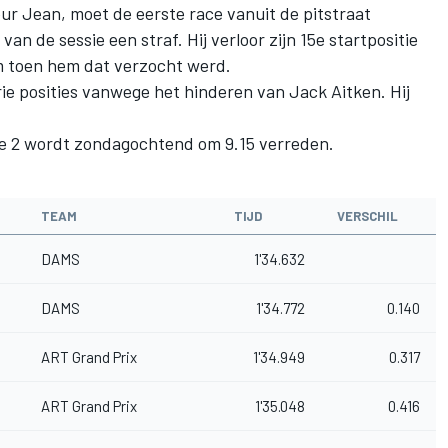
ur Jean, moet de eerste race vanuit de pitstraat
an de sessie een straf. Hij verloor zijn 15e startpositie
m toen hem dat verzocht werd.
ie posities vanwege het hinderen van Jack Aitken. Hij
ce 2 wordt zondagochtend om 9.15 verreden.
TEAM
TIJD
VERSCHIL
DAMS
1'34.632
DAMS
1'34.772
0.140
ART Grand Prix
1'34.949
0.317
ART Grand Prix
1'35.048
0.416