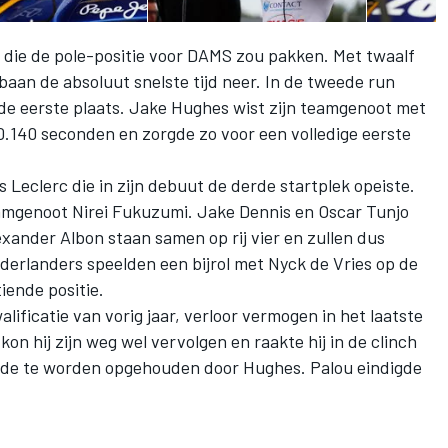
jn die de pole-positie voor DAMS zou pakken. Met twaalf
 baan de absoluut snelste tijd neer. In de tweede run
 de eerste plaats. Jake Hughes wist zijn teamgenoot met
 0.140 seconden en zorgde zo voor een volledige eerste
Leclerc die in zijn debuut de derde startplek opeiste.
amgenoot Nirei Fukuzumi. Jake Dennis en Oscar Tunjo
exander Albon staan samen op rij vier en zullen dus
derlanders speelden een bijrol met Nyck de Vries op de
tiende positie.
ificatie van vorig jaar, verloor vermogen in het laatste
kon hij zijn weg wel vervolgen en raakte hij in de clinch
de te worden opgehouden door Hughes. Palou eindigde