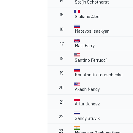
14
Steijn Schothorst
15
Giuliano Alesi
16
Matevos Isaakyan
17
Matt Parry
MEER RACEKLASSEN
18
Santino Ferrucci
19
Konstantin Tereschenko
20
Akash Nandy
21
Artur Janosz
22
Sandy Stuvik
23
Mahaveer Raghunathan