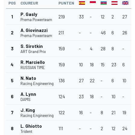
POS
COUREUR
PUNTEN
P. Gasly
1
219
33
-
12
2
27
Prema Powerteam
A. Giovinazzi
2
211
-
-
46
6
26
Prema Powerteam
S. Sirotkin
3
159
-
4
28
8
-
ART Grand Prix
R. Marciello
4
159
10
18
15
23
6
RUSSIAN TIME
N. Nato
5
136
27
22
-
6
10
Racing Engineering
A. Lynn
6
124
23
18
-
10
-
-
DAMS
J. King
7
122
16
-
8
21
19
Racing Engineering
L. Ghiotto
8
111
-
-
2
12
24
-
Trident