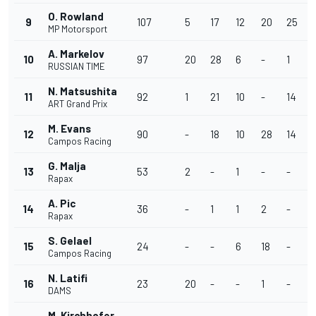
O. Rowland
9
107
5
17
12
20
25
MP Motorsport
A. Markelov
10
97
20
28
6
-
1
RUSSIAN TIME
N. Matsushita
11
92
1
21
10
-
14
ART Grand Prix
M. Evans
12
90
-
18
10
28
14
Campos Racing
G. Malja
13
53
2
-
1
-
-
-
Rapax
A. Pic
14
36
-
1
1
2
-
Rapax
S. Gelael
15
24
-
-
6
18
-
-
Campos Racing
N. Latifi
16
23
20
-
-
1
-
-
DAMS
M. Kirchhofer