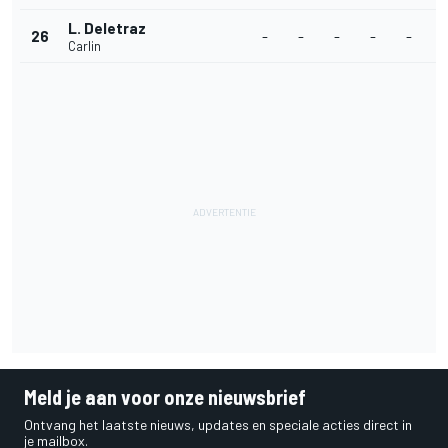
L. Deletraz
26
-
-
-
-
-
-
Carlin
Meld je aan voor onze nieuwsbrief
Ontvang het laatste nieuws, updates en speciale acties direct in
je mailbox.