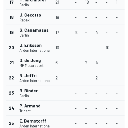
17
21
-
18
-
-
1
-
Carlin
J. Cecotto
18
18
-
-
-
-
-
-
Rapax
S. Canamasas
19
17
10
-
4
-
-
-
Carlin
J. Eriksson
20
10
-
-
-
10
-
-
Arden International
D. de Jong
21
6
-
2
4
-
-
-
MP Motorsport
N. Jeffri
22
2
-
-
2
-
-
-
Arden International
R. Binder
23
-
-
-
-
-
-
Carlin
P. Armand
24
-
-
-
-
-
-
Trident
E. Bernstorff
25
-
-
-
-
-
-
Arden International