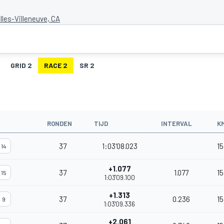
illes-Villeneuve, CA
GRID 2
RACE 2
SR 2
RONDEN
TIJD
INTERVAL
K
37
1:03'08.023
15
14
+1.077
37
1.077
15
15
1:03'09.100
+1.313
37
0.236
15
9
1:03'09.336
+2.061