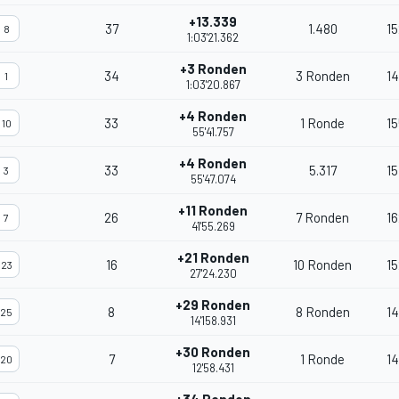
+13.339
37
1.480
15
8
1:03'21.362
+3 Ronden
34
3 Ronden
1
1
1:03'20.867
+4 Ronden
33
1 Ronde
15
10
55'41.757
+4 Ronden
33
5.317
15
3
55'47.074
+11 Ronden
26
7 Ronden
16
7
41'55.269
+21 Ronden
16
10 Ronden
15
23
27'24.230
+29 Ronden
8
8 Ronden
1
25
14'158.931
+30 Ronden
7
1 Ronde
14
20
12'58.431