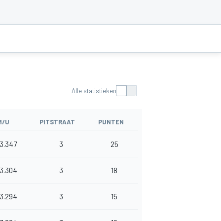
Alle statistieken
M/U
PITSTRAAT
PUNTEN
3.347
3
25
3.304
3
18
3.294
3
15