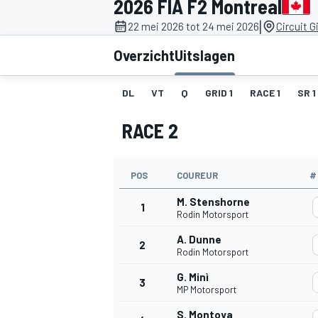
2026 FIA F2 Montreal
|
22 mei 2026 tot 24 mei 2026
Circuit G
Overzicht
Uitslagen
DL
VT
Q
GRID 1
RACE 1
SR 1
RACE 2
MOTOGP
POS
COUREUR
#
M. Stenshorne
1
Rodin Motorsport
A. Dunne
2
Rodin Motorsport
G. Minì
3
MP Motorsport
S. Montoya