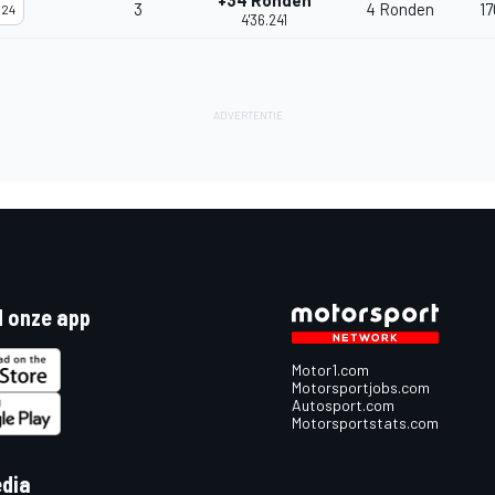
+34 Ronden
3
4 Ronden
17
24
4'36.241
 onze app
Motor1.com
Motorsportjobs.com
Autosport.com
Motorsportstats.com
edia