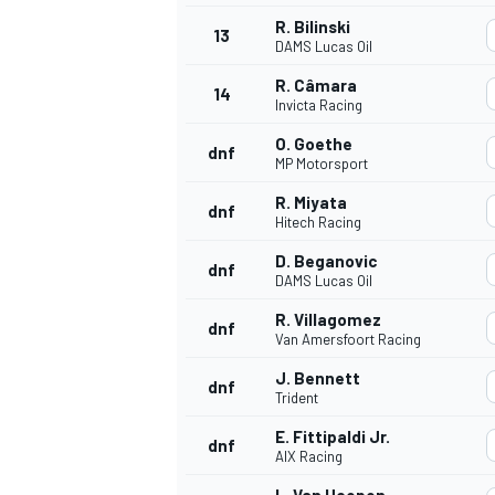
R. Bilinski
13
DAMS Lucas Oil
R. Câmara
14
Invicta Racing
O. Goethe
dnf
MP Motorsport
R. Miyata
dnf
Hitech Racing
D. Beganovic
dnf
DAMS Lucas Oil
R. Villagomez
dnf
Van Amersfoort Racing
J. Bennett
dnf
Trident
E. Fittipaldi Jr.
dnf
AIX Racing