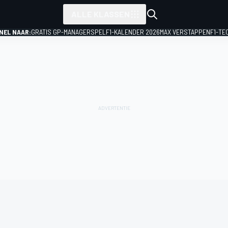
ALLE KLASSEN
NEL NAAR:
GRATIS GP-MANAGERSPEL
F1-KALENDER 2026
MAX VERSTAPPEN
F1-TE