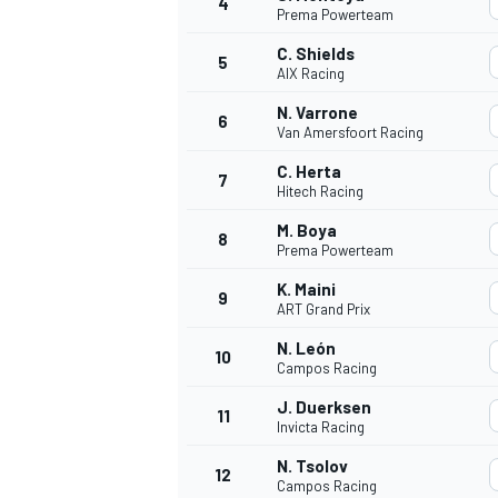
4
Prema Powerteam
C. Shields
5
AIX Racing
INDYCAR
N. Varrone
6
Van Amersfoort Racing
C. Herta
7
Hitech Racing
M. Boya
8
Prema Powerteam
K. Maini
9
ART Grand Prix
N. León
10
Campos Racing
J. Duerksen
11
WEC
DTM
Invicta Racing
N. Tsolov
12
Campos Racing