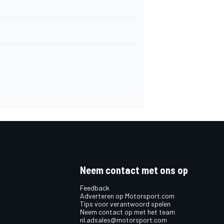
Neem contact met ons op
Feedback
Adverteren op Motorsport.com
Tips voor verantwoord spelen
Neem contact op met het team
nl.adsales@motorsport.com