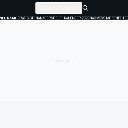
ALLE KLASSEN
NEL NAAR:
GRATIS GP-MANAGERSPEL
F1-KALENDER 2026
MAX VERSTAPPEN
F1-TE