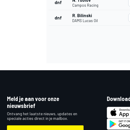
N. Tsolov
dnf
Campos Racing
R. Bilinski
dnf
DAMS Lucas Oil
Meld je aan voor onze
Download
nieuwsbrief
Ontvang het laatste nieuws, updates en
speciale acties direct in je mailbox.