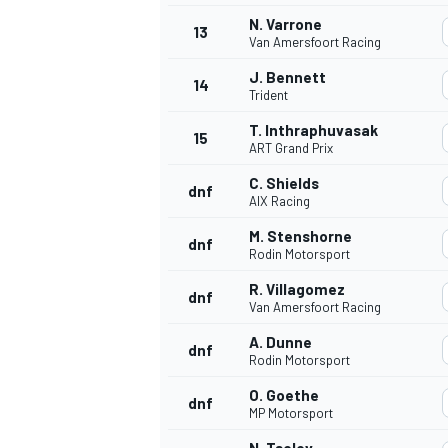
N. Varrone
13
Van Amersfoort Racing
J. Bennett
14
Trident
T. Inthraphuvasak
15
ART Grand Prix
C. Shields
dnf
AIX Racing
M. Stenshorne
dnf
Rodin Motorsport
R. Villagomez
dnf
Van Amersfoort Racing
A. Dunne
dnf
Rodin Motorsport
O. Goethe
dnf
MP Motorsport