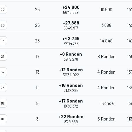
+24.800
25
10.500
14
22
56'46.829
+27.888
25
3.088
14
25
56'49.917
+42.736
25
14.848
14
17
57'04.765
+8 Ronden
17
8 Ronden
14
21
39'19.278
+12 Ronden
13
4 Ronden
13
14
30'34.022
+16 Ronden
9
4 Ronden
13
23
21'32.295
+17 Ronden
8
1 Ronde
13
15
18'38.372
+22 Ronden
3
5 Ronden
11
10
8'29.569