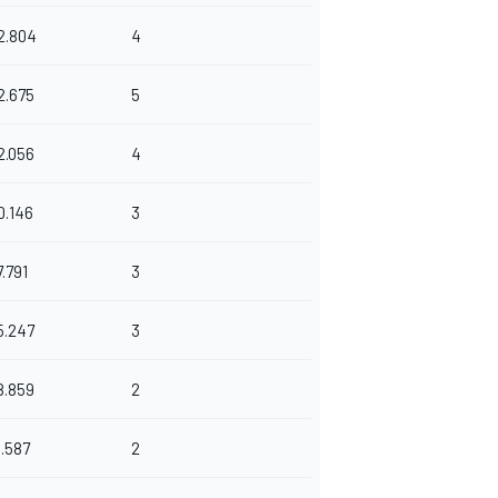
2.804
4
2.675
5
2.056
4
0.146
3
7.791
3
5.247
3
8.859
2
3.587
2