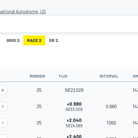
national Autodrome, US
GRID 2
RACE 2
SR 2
RONDEN
TIJD
INTERVAL
KM
25
56'22.029
14
9
+0.980
25
0.980
14
7
56'23.009
+2.040
25
1.060
14
1
56'24.069
+2.400