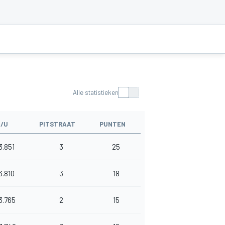
Alle statistieken
/U
PITSTRAAT
PUNTEN
3.851
3
25
3.810
3
18
3.765
2
15