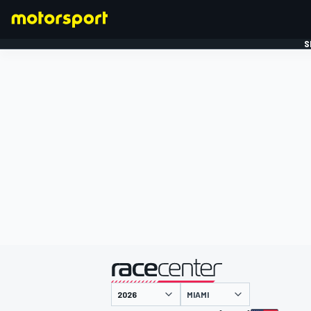
S
FORMULE 1
gepresenteerd door
MIAMI