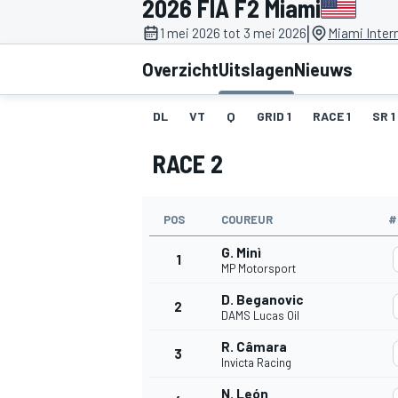
2026 FIA F2 Miami
|
1 mei 2026 tot 3 mei 2026
Miami Inter
Overzicht
Uitslagen
Nieuws
DL
VT
Q
GRID 1
RACE 1
SR 1
RACE 2
MOTOGP
POS
COUREUR
#
G. Minì
1
MP Motorsport
D. Beganovic
2
DAMS Lucas Oil
R. Câmara
3
Invicta Racing
N. León