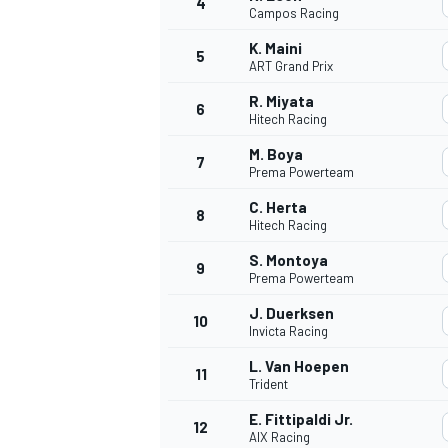
4
Campos Racing
K. Maini
5
ART Grand Prix
INDYCAR
R. Miyata
6
Hitech Racing
M. Boya
7
Prema Powerteam
C. Herta
8
Hitech Racing
S. Montoya
9
Prema Powerteam
J. Duerksen
10
Invicta Racing
L. Van Hoepen
11
WEC
DTM
Trident
E. Fittipaldi Jr.
12
AIX Racing