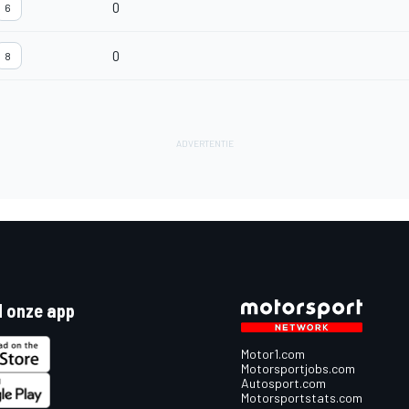
0
6
0
8
 onze app
Motor1.com
Motorsportjobs.com
Autosport.com
Motorsportstats.com