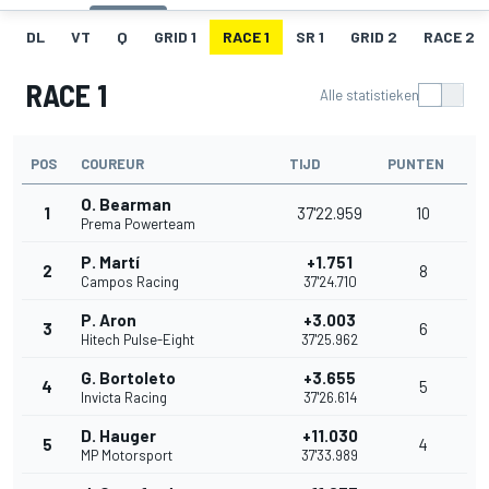
DL
VT
Q
GRID 1
RACE 1
SR 1
GRID 2
RACE 2
RACE 1
Alle statistieken
POS
COUREUR
TIJD
PUNTEN
O. Bearman
1
37'22.959
10
Prema Powerteam
P. Martí
+1.751
2
8
Campos Racing
37'24.710
P. Aron
+3.003
3
6
Hitech Pulse-Eight
37'25.962
G. Bortoleto
+3.655
4
5
Invicta Racing
37'26.614
D. Hauger
+11.030
5
4
MP Motorsport
37'33.989