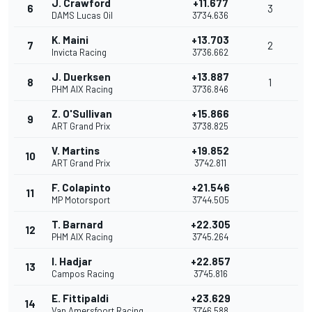
J. Crawford
+11.677
6
3
DAMS Lucas Oil
37'34.636
K. Maini
+13.703
7
2
Invicta Racing
37'36.662
J. Duerksen
+13.887
8
1
PHM AIX Racing
37'36.846
Z. O'Sullivan
+15.866
9
ART Grand Prix
37'38.825
V. Martins
+19.852
10
ART Grand Prix
37'42.811
F. Colapinto
+21.546
11
MP Motorsport
37'44.505
T. Barnard
+22.305
12
PHM AIX Racing
37'45.264
I. Hadjar
+22.857
13
Campos Racing
37'45.816
E. Fittipaldi
+23.629
14
Van Amersfoort Racing
37'46.588