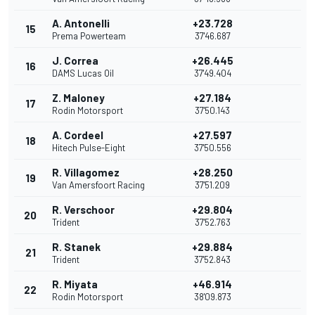
A. Antonelli
+23.728
15
Prema Powerteam
37'46.687
J. Correa
+26.445
16
DAMS Lucas Oil
37'49.404
Z. Maloney
+27.184
17
Rodin Motorsport
37'50.143
A. Cordeel
+27.597
18
Hitech Pulse-Eight
37'50.556
R. Villagomez
+28.250
19
Van Amersfoort Racing
37'51.209
R. Verschoor
+29.804
20
Trident
37'52.763
R. Stanek
+29.884
21
Trident
37'52.843
R. Miyata
+46.914
22
Rodin Motorsport
38'09.873