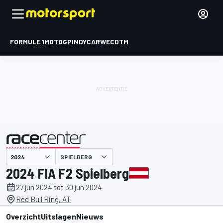
FORMULE 1
MOTOGP
INDYCAR
WEC
DTM
SPIELBERG
gepresenteerd door
2024 FIA F2 Spielberg
27 jun 2024 tot 30 jun 2024
Red Bull Ring, AT
Overzicht
Uitslagen
Nieuws