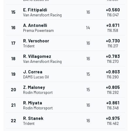
E. Fittipaldi
+0.560
15
16
Van Amersfoort Racing
1'16.047
A. Antonelli
+0.671
16
14
Prema Powerteam
1'16.158
R. Verschoor
+0.730
17
16
Trident
1'16.217
R. Villagomez
+0.783
18
16
Van Amersfoort Racing
1'16.270
J. Correa
+0.803
19
15
DAMS Lucas Oil
1'16.290
Z. Maloney
+0.805
20
15
Rodin Motorsport
1'16.292
R. Miyata
+0.861
21
16
Rodin Motorsport
1'16.348
R. Stanek
+0.975
22
16
Trident
1'16.462