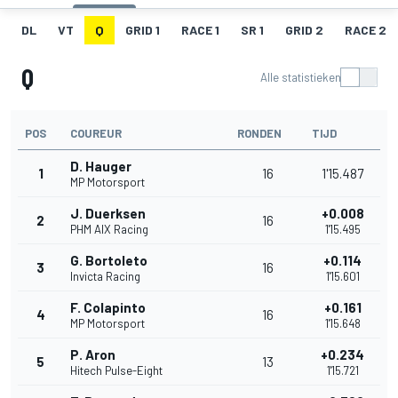
DL
VT
Q
GRID 1
RACE 1
SR 1
GRID 2
RACE 2
Q
Alle statistieken
POS
COUREUR
RONDEN
TIJD
D. Hauger
1
16
1'15.487
MP Motorsport
J. Duerksen
+0.008
2
16
PHM AIX Racing
1'15.495
G. Bortoleto
+0.114
3
16
Invicta Racing
1'15.601
F. Colapinto
+0.161
4
16
MP Motorsport
1'15.648
P. Aron
+0.234
5
13
Hitech Pulse-Eight
1'15.721