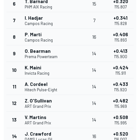
T. Barnard
+0.320
6
15
PHM AIX Racing
1'15.807
I. Hadjar
+0.341
7
7
Campos Racing
1'15.828
P. Martí
+0.406
8
16
Campos Racing
1'15.893
O. Bearman
+0.413
9
14
Prema Powerteam
1'15.900
K. Maini
+0.424
10
14
Invicta Racing
1'15.911
A. Cordeel
+0.433
11
14
Hitech Pulse-Eight
1'15.920
Z. O'Sullivan
+0.482
12
14
ART Grand Prix
1'15.969
V. Martins
+0.508
13
14
ART Grand Prix
1'15.995
J. Crawford
+0.520
14
16
DAMS Lucas Oil
1'16.007