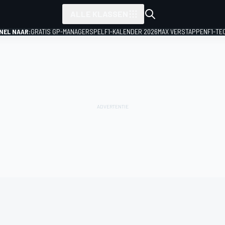
ALLE KLASSEN
NEL NAAR:
GRATIS GP-MANAGERSPEL
F1-KALENDER 2026
MAX VERSTAPPEN
F1-TE