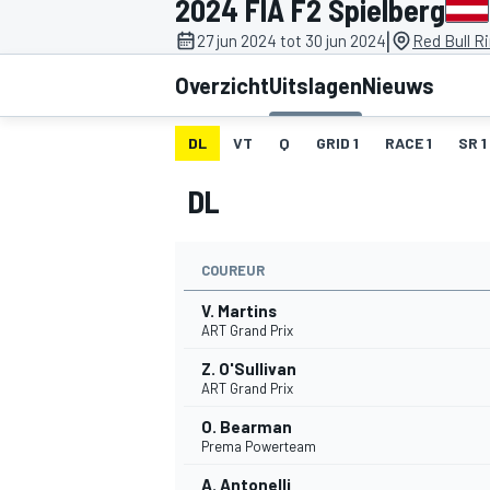
2024 FIA F2 Spielberg
|
27 jun 2024 tot 30 jun 2024
Red Bull R
Overzicht
Uitslagen
Nieuws
DL
VT
Q
GRID 1
RACE 1
SR 1
DL
MOTOGP
COUREUR
V. Martins
ART Grand Prix
Z. O'Sullivan
ART Grand Prix
O. Bearman
Prema Powerteam
A. Antonelli