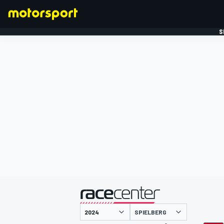
S
FORMULE 1
gepresenteerd door
SPIELBERG