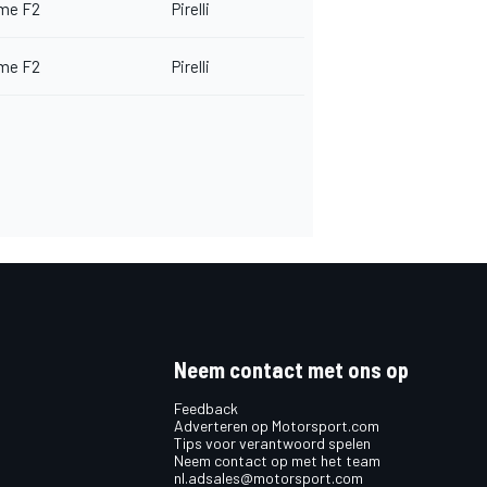
me F2
Pirelli
me F2
Pirelli
Neem contact met ons op
Feedback
Adverteren op Motorsport.com
Tips voor verantwoord spelen
Neem contact op met het team
nl.adsales@motorsport.com