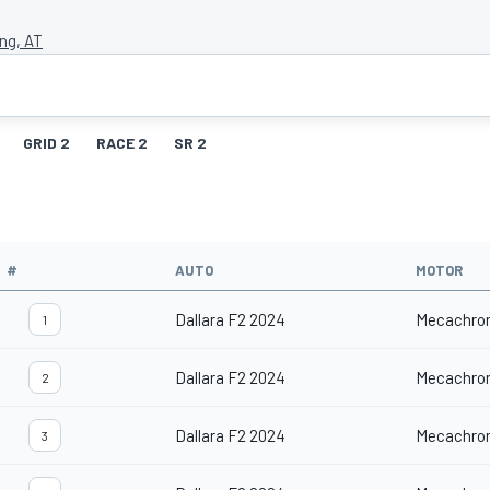
ing, AT
GRID 2
RACE 2
SR 2
#
AUTO
MOTOR
Dallara F2 2024
Mecachro
1
Dallara F2 2024
Mecachro
2
Dallara F2 2024
Mecachro
3