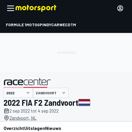
FORMULE 1
MOTOGP
INDYCAR
WEC
DTM
ZANDVOORT
gepresenteerd door
2022 FIA F2 Zandvoort
2 sep 2022 tot 4 sep 2022
Zandvoort, NL
Overzicht
Uitslagen
Nieuws