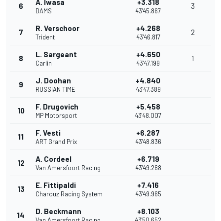
A. Iwasa
+3.318
6
3
DAMS
43'45.867
R. Verschoor
+4.268
7
2
Trident
43'46.817
L. Sargeant
+4.650
8
1
Carlin
43'47.199
J. Doohan
+4.840
9
RUSSIAN TIME
43'47.389
F. Drugovich
+5.458
10
MP Motorsport
43'48.007
F. Vesti
+6.287
11
ART Grand Prix
43'48.836
A. Cordeel
+6.719
12
Van Amersfoort Racing
43'49.268
E. Fittipaldi
+7.416
13
Charouz Racing System
43'49.965
D. Beckmann
+8.103
14
Van Amersfoort Racing
43'50.652