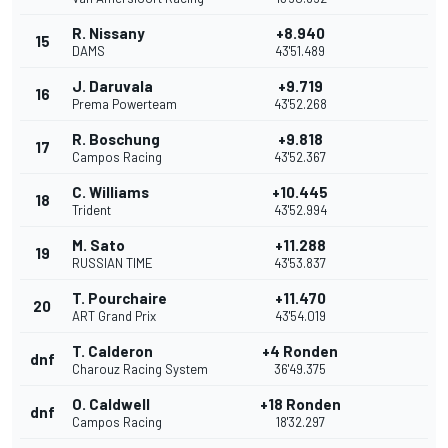
R. Nissany
+8.940
15
DAMS
43'51.489
J. Daruvala
+9.719
16
Prema Powerteam
43'52.268
R. Boschung
+9.818
17
Campos Racing
43'52.367
C. Williams
+10.445
18
Trident
43'52.994
M. Sato
+11.288
19
RUSSIAN TIME
43'53.837
T. Pourchaire
+11.470
20
ART Grand Prix
43'54.019
T. Calderon
+4 Ronden
dnf
Charouz Racing System
36'49.375
O. Caldwell
+18 Ronden
dnf
Campos Racing
18'32.297