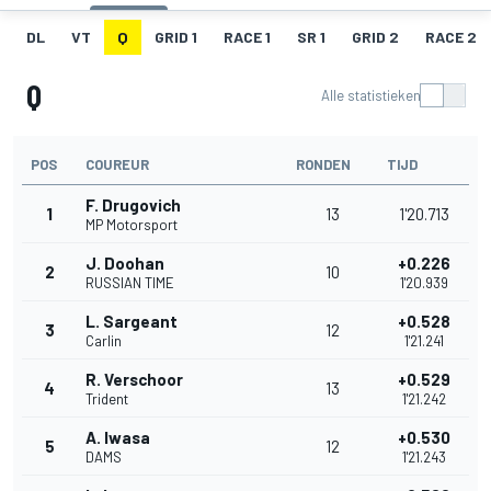
DL
VT
Q
GRID 1
RACE 1
SR 1
GRID 2
RACE 2
Q
Alle statistieken
POS
COUREUR
RONDEN
TIJD
F. Drugovich
1
13
1'20.713
MP Motorsport
J. Doohan
+0.226
2
10
RUSSIAN TIME
1'20.939
L. Sargeant
+0.528
3
12
Carlin
1'21.241
R. Verschoor
+0.529
4
13
Trident
1'21.242
A. Iwasa
+0.530
5
12
DAMS
1'21.243