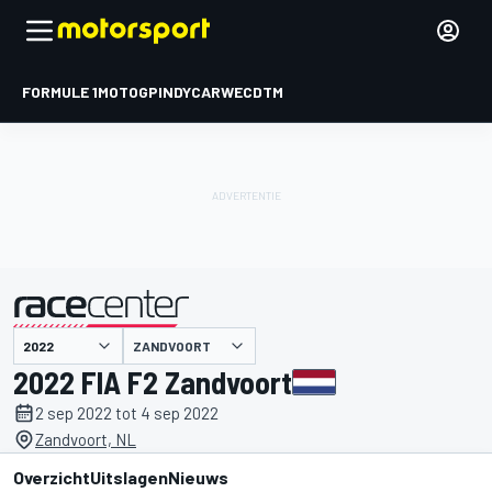
FORMULE 1
MOTOGP
INDYCAR
WEC
DTM
ZANDVOORT
gepresenteerd door
2022 FIA F2 Zandvoort
2 sep 2022 tot 4 sep 2022
Zandvoort, NL
Overzicht
Uitslagen
Nieuws