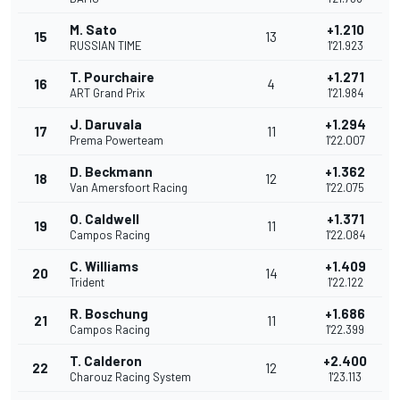
M. Sato
+1.210
15
13
RUSSIAN TIME
1'21.923
T. Pourchaire
+1.271
16
4
ART Grand Prix
1'21.984
J. Daruvala
+1.294
17
11
Prema Powerteam
1'22.007
D. Beckmann
+1.362
18
12
Van Amersfoort Racing
1'22.075
O. Caldwell
+1.371
19
11
Campos Racing
1'22.084
C. Williams
+1.409
20
14
Trident
1'22.122
R. Boschung
+1.686
21
11
Campos Racing
1'22.399
T. Calderon
+2.400
22
12
Charouz Racing System
1'23.113