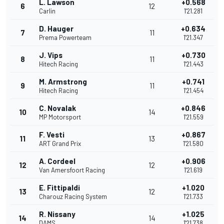
L. Lawson
+0.568
6
12
Carlin
1'21.281
D. Hauger
+0.634
7
11
Prema Powerteam
1'21.347
J. Vips
+0.730
8
11
Hitech Racing
1'21.443
M. Armstrong
+0.741
9
11
Hitech Racing
1'21.454
C. Novalak
+0.846
10
14
MP Motorsport
1'21.559
F. Vesti
+0.867
11
13
ART Grand Prix
1'21.580
A. Cordeel
+0.906
12
12
Van Amersfoort Racing
1'21.619
E. Fittipaldi
+1.020
13
12
Charouz Racing System
1'21.733
R. Nissany
+1.025
14
14
DAMS
1'21.738