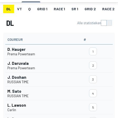
DL
VT
Q
GRID 1
RACE 1
SR 1
GRID 2
RACE 2
DL
Alle statistieken
COUREUR
#
D. Hauger
1
Prema Powerteam
J. Daruvala
2
Prema Powerteam
J. Doohan
3
RUSSIAN TIME
M. Sato
4
RUSSIAN TIME
L. Lawson
5
Carlin