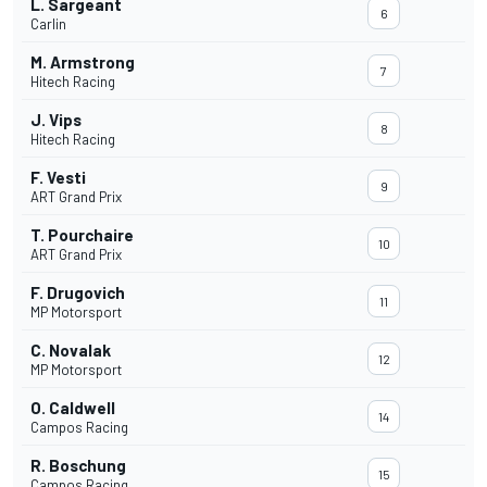
L. Sargeant
6
Carlin
M. Armstrong
7
Hitech Racing
J. Vips
8
Hitech Racing
F. Vesti
9
ART Grand Prix
T. Pourchaire
10
ART Grand Prix
F. Drugovich
11
MP Motorsport
C. Novalak
12
MP Motorsport
O. Caldwell
14
Campos Racing
R. Boschung
15
Campos Racing