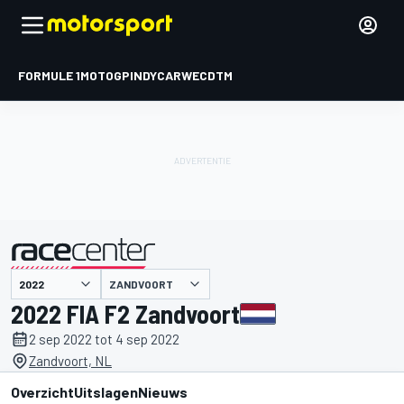
FORMULE 1
MOTOGP
INDYCAR
WEC
DTM
ZANDVOORT
gepresenteerd door
2022 FIA F2 Zandvoort
2 sep 2022 tot 4 sep 2022
Zandvoort, NL
Overzicht
Uitslagen
Nieuws