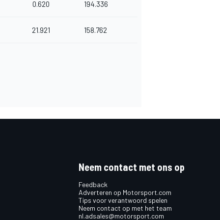
0.620
194.336
21.921
158.762
Neem contact met ons op
Feedback
Adverteren op Motorsport.com
Tips voor verantwoord spelen
Neem contact op met het team
nl.adsales@motorsport.com