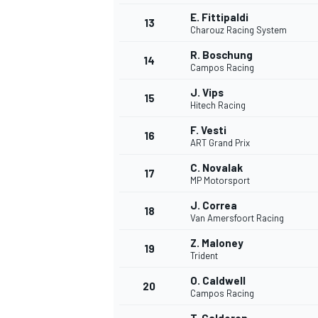
E. Fittipaldi
13
Charouz Racing System
R. Boschung
14
Campos Racing
J. Vips
15
Hitech Racing
F. Vesti
16
ART Grand Prix
C. Novalak
17
MP Motorsport
J. Correa
18
Van Amersfoort Racing
Z. Maloney
19
Trident
O. Caldwell
20
Campos Racing