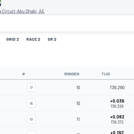
a Circuit-Abu Dhabi, AE
GRID 2
RACE 2
SR 2
#
RONDEN
TIJD
10
1'36.290
17
+0.036
10
16
1'36.326
+0.082
11
10
1'36.372
+0.192