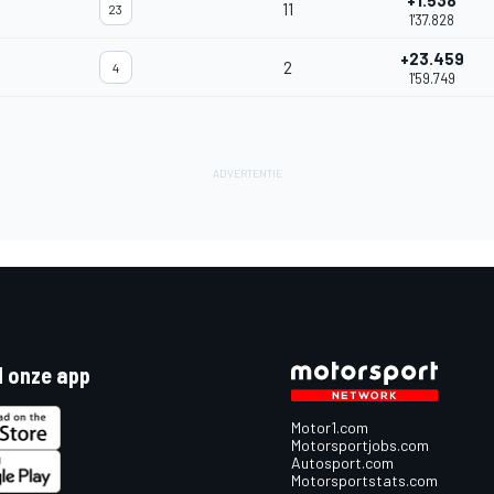
+1.538
11
23
1'37.828
+23.459
2
4
1'59.749
 onze app
Motor1.com
Motorsportjobs.com
Autosport.com
Motorsportstats.com