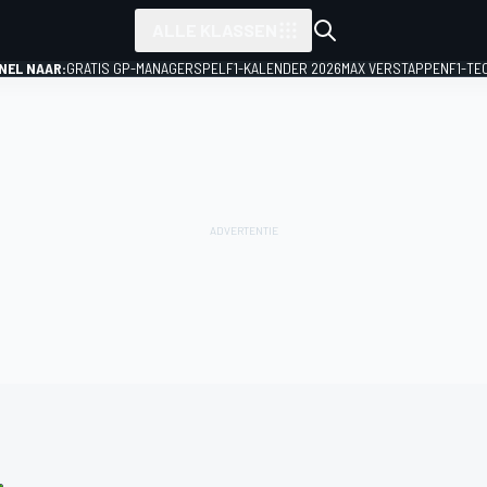
ALLE KLASSEN
NEL NAAR:
GRATIS GP-MANAGERSPEL
F1-KALENDER 2026
MAX VERSTAPPEN
F1-TE