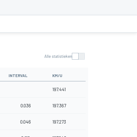
Alle statistieken
INTERVAL
KM/U
197.441
0.036
197.367
0.046
197.273