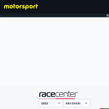
S
FORMULE 1
gepresenteerd door
ABU DHABI