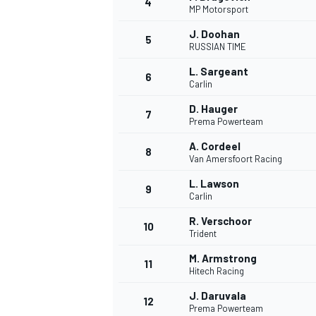
4
MP Motorsport
J. Doohan
5
RUSSIAN TIME
INDYCAR
L. Sargeant
6
Carlin
D. Hauger
7
Prema Powerteam
A. Cordeel
8
Van Amersfoort Racing
L. Lawson
9
Carlin
R. Verschoor
10
Trident
M. Armstrong
11
WEC
DTM
Hitech Racing
J. Daruvala
12
Prema Powerteam