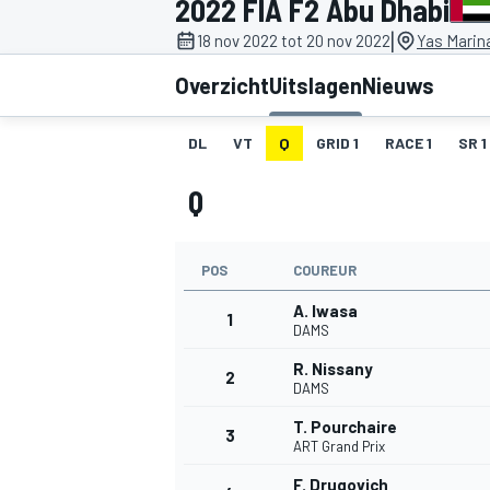
2022 FIA F2 Abu Dhabi
|
18 nov 2022 tot 20 nov 2022
Yas Marin
Overzicht
Uitslagen
Nieuws
DL
VT
Q
GRID 1
RACE 1
SR 1
Q
MOTOGP
POS
COUREUR
A. Iwasa
1
DAMS
R. Nissany
2
DAMS
T. Pourchaire
3
ART Grand Prix
F. Drugovich