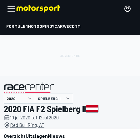
FORMULE 1
MOTOGP
INDYCAR
WEC
DTM
SPIELBERG II
gepresenteerd door
2020 FIA F2 Spielberg II
10 jul 2020 tot 12 jul 2020
Red Bull Ring, AT
Overzicht
Uitslagen
Nieuws