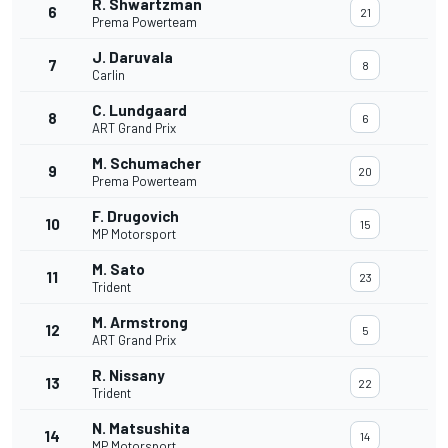
R. Shwartzman
6
21
Prema Powerteam
J. Daruvala
7
8
Carlin
C. Lundgaard
8
6
ART Grand Prix
M. Schumacher
9
20
Prema Powerteam
F. Drugovich
10
15
MP Motorsport
M. Sato
11
23
Trident
M. Armstrong
12
5
ART Grand Prix
R. Nissany
13
22
Trident
N. Matsushita
14
14
MP Motorsport