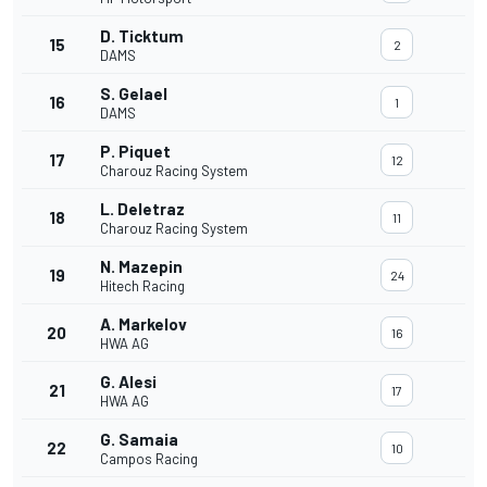
D. Ticktum
15
2
DAMS
S. Gelael
16
1
DAMS
P. Piquet
17
12
Charouz Racing System
L. Deletraz
18
11
Charouz Racing System
N. Mazepin
19
24
Hitech Racing
A. Markelov
20
16
HWA AG
G. Alesi
21
17
HWA AG
G. Samaia
22
10
Campos Racing