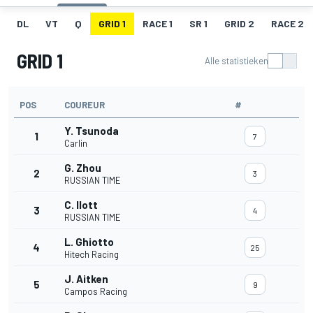
DL
VT
Q
GRID 1
RACE 1
SR 1
GRID 2
RACE 2
GRID 1
Alle statistieken
POS
COUREUR
#
Y. Tsunoda
1
7
Carlin
G. Zhou
2
3
RUSSIAN TIME
C. Ilott
3
4
RUSSIAN TIME
L. Ghiotto
4
25
Hitech Racing
J. Aitken
5
9
Campos Racing