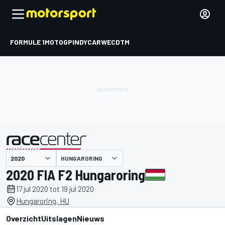
FORMULE 1
MOTOGP
INDYCAR
WEC
DTM
HUNGARORING
gepresenteerd door
2020 FIA F2 Hungaroring
17 jul 2020 tot 19 jul 2020
Hungaroring, HU
Overzicht
Uitslagen
Nieuws