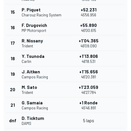
P. Piquet
+52.231
15
Charouz Racing System
45'56.956
F. Drugovich
+55.890
16
MP Motorsport
46'00.615
R. Nissany
+1'04.365
17
Trident
46'09.090
Y. Tsunoda
+1'13.806
18
Carlin
46'18.531
J. Aitken
+1'15.656
19
Campos Racing
46'20.381
M. Sato
+1'23.059
20
Trident
46'27.784
G. Samaia
+1 Ronde
21
Campos Racing
45'46.891
D. Ticktum
dnf
5 laps
DAMS