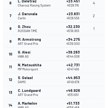
L. Deletraz
+23.451
6
4
Charouz Racing System
45'28.176
J. Daruvala
+23.831
7
2
Carlin
45'28.556
G. Zhou
+32.230
8
1
RUSSIAN TIME
45'36.955
M. Armstrong
+34.275
9
ART Grand Prix
45'39.000
G. Alesi
+39.283
10
HWA AG
45'44.008
N. Matsushita
+42.731
11
MP Motorsport
45'47.456
S. Gelael
+44.953
12
DAMS
45'49.678
C. Lundgaard
+46.926
13
ART Grand Prix
45'51.651
A. Markelov
+51.733
14
HWA AG
45'56.458