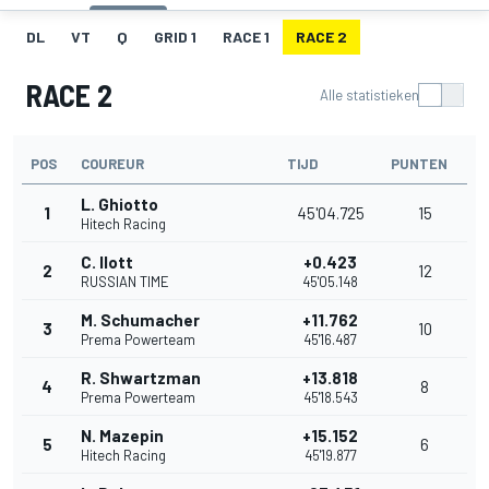
DL
VT
Q
GRID 1
RACE 1
RACE 2
RACE 2
Alle statistieken
POS
COUREUR
TIJD
PUNTEN
L. Ghiotto
1
45'04.725
15
Hitech Racing
C. Ilott
+0.423
2
12
RUSSIAN TIME
45'05.148
M. Schumacher
+11.762
3
10
Prema Powerteam
45'16.487
R. Shwartzman
+13.818
4
8
Prema Powerteam
45'18.543
N. Mazepin
+15.152
5
6
Hitech Racing
45'19.877