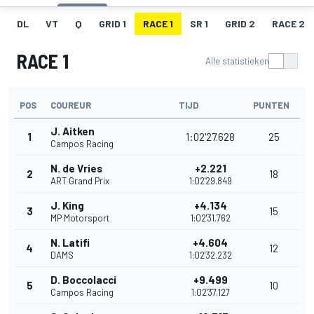
DL
VT
Q
GRID 1
RACE 1
SR 1
GRID 2
RACE 2
RACE 1
Alle statistieken
POS
COUREUR
TIJD
PUNTEN
J. Aitken
1
1:02'27.628
25
Campos Racing
N. de Vries
+2.221
2
18
ART Grand Prix
1:02'29.849
J. King
+4.134
3
15
MP Motorsport
1:02'31.762
N. Latifi
+4.604
4
12
DAMS
1:02'32.232
D. Boccolacci
+9.499
5
10
Campos Racing
1:02'37.127