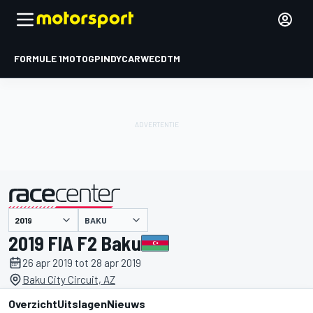
FORMULE 1
MOTOGP
INDYCAR
WEC
DTM
BAKU
gepresenteerd door
2019 FIA F2 Baku
26 apr 2019 tot 28 apr 2019
Baku City Circuit, AZ
Overzicht
Uitslagen
Nieuws