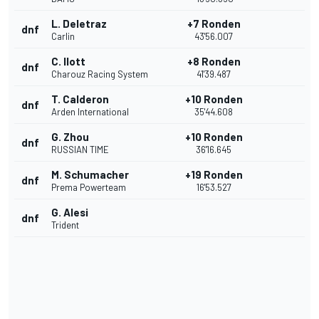
L. Deletraz
+7 Ronden
dnf
Carlin
43'56.007
C. Ilott
+8 Ronden
dnf
Charouz Racing System
41'39.487
T. Calderon
+10 Ronden
dnf
Arden International
35'44.608
G. Zhou
+10 Ronden
dnf
RUSSIAN TIME
36'16.645
M. Schumacher
+19 Ronden
dnf
Prema Powerteam
16'53.527
G. Alesi
dnf
Trident