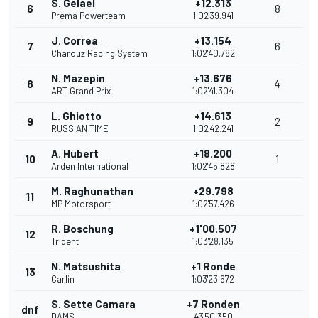
S. Gelael
+12.313
6
8
Prema Powerteam
1:02'39.941
J. Correa
+13.154
7
6
Charouz Racing System
1:02'40.782
N. Mazepin
+13.676
8
4
ART Grand Prix
1:02'41.304
L. Ghiotto
+14.613
9
2
RUSSIAN TIME
1:02'42.241
A. Hubert
+18.200
10
1
Arden International
1:02'45.828
M. Raghunathan
+29.798
11
MP Motorsport
1:02'57.426
R. Boschung
+1'00.507
12
Trident
1:03'28.135
N. Matsushita
+1 Ronde
13
Carlin
1:03'23.672
S. Sette Camara
+7 Ronden
dnf
DAMS
43'50.350