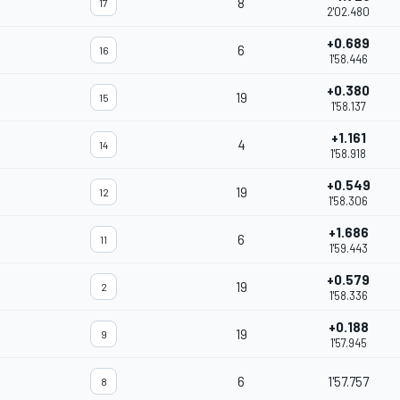
8
17
2'02.480
+0.689
6
16
1'58.446
+0.380
19
15
1'58.137
+1.161
4
14
1'58.918
+0.549
19
12
1'58.306
+1.686
6
11
1'59.443
+0.579
19
2
1'58.336
+0.188
19
9
1'57.945
6
1'57.757
8