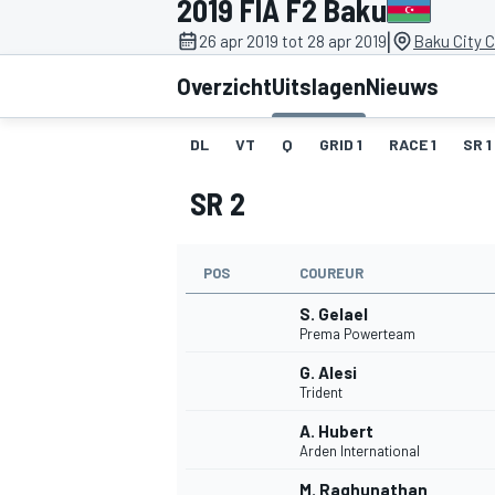
2019 FIA F2 Baku
|
26 apr 2019 tot 28 apr 2019
Baku City C
Overzicht
Uitslagen
Nieuws
DL
VT
Q
GRID 1
RACE 1
SR 1
SR 2
MOTOGP
POS
COUREUR
S. Gelael
Prema Powerteam
G. Alesi
Trident
A. Hubert
Arden International
M. Raghunathan