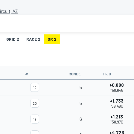
ircuit, AZ
GRID 2
RACE 2
SR 2
#
RONDE
TIJD
+0.888
5
10
1'58.645
+1.733
5
20
1'59.490
+1.213
6
19
1'58.970
+4.723