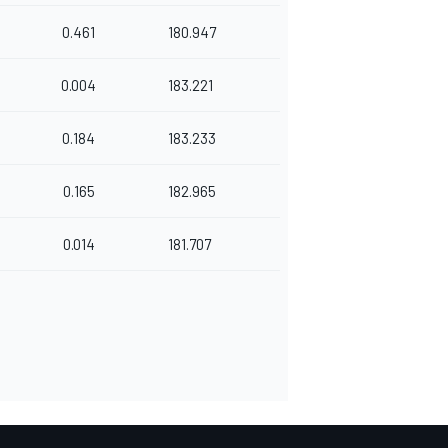
0.461
180.947
0.004
183.221
0.184
183.233
0.165
182.965
0.014
181.707