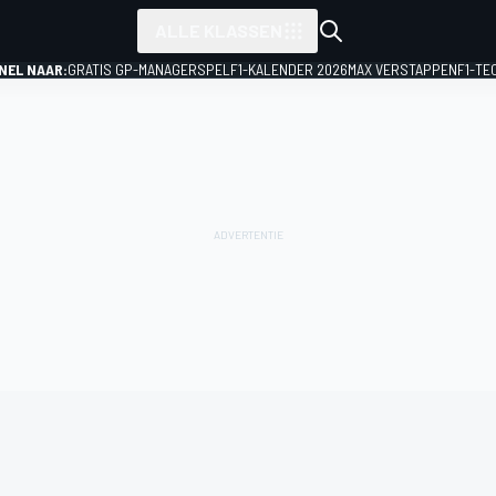
ALLE KLASSEN
NEL NAAR:
GRATIS GP-MANAGERSPEL
F1-KALENDER 2026
MAX VERSTAPPEN
F1-TE