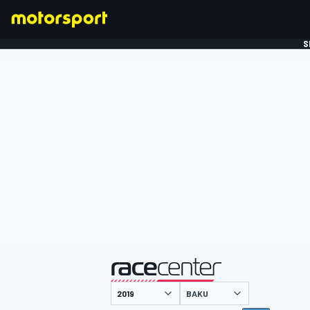
S
FORMULE 1
gepresenteerd door
BAKU