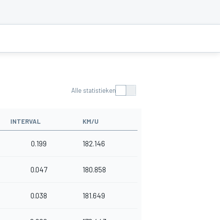
Alle statistieken
INTERVAL
KM/U
0.199
182.146
0.047
180.858
0.038
181.649