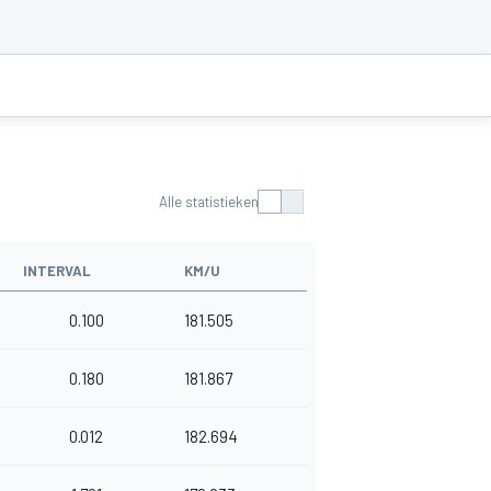
Alle statistieken
INTERVAL
KM/U
0.100
181.505
0.180
181.867
0.012
182.694