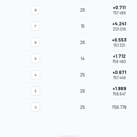
+0.711
26
8
1'57.489
+4.241
15
7
2'01.019
+0.553
26
6
1'57.331
+1.712
14
5
1'58.490
+0.671
25
4
1'57.449
+1.869
26
3
1'58.647
25
1'56.778
2