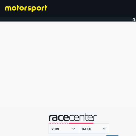
S
FORMULE 1
gepresenteerd door
BAKU