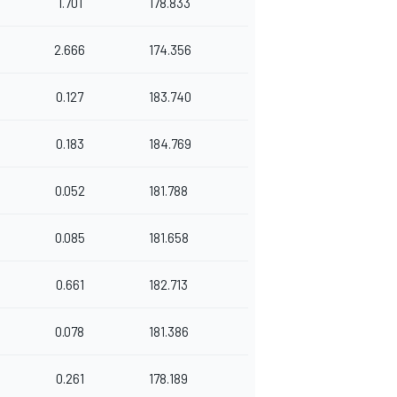
1.701
178.833
2.666
174.356
0.127
183.740
0.183
184.769
0.052
181.788
0.085
181.658
0.661
182.713
0.078
181.386
0.261
178.189