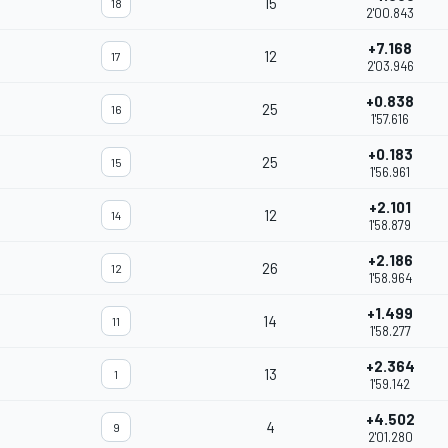
15
18
2'00.843
+7.168
12
17
2'03.946
+0.838
25
16
1'57.616
+0.183
25
15
1'56.961
+2.101
12
14
1'58.879
+2.186
26
12
1'58.964
+1.499
14
11
1'58.277
+2.364
13
1
1'59.142
+4.502
4
9
2'01.280