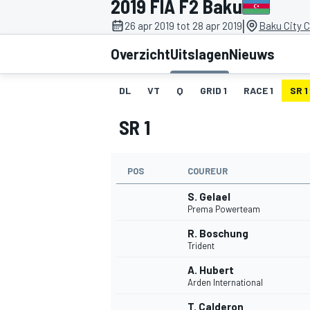
2019 FIA F2 Baku
|
26 apr 2019 tot 28 apr 2019
Baku City C
Overzicht
Uitslagen
Nieuws
DL
VT
Q
GRID 1
RACE 1
SR 1
SR 1
MOTOGP
POS
COUREUR
S. Gelael
Prema Powerteam
R. Boschung
Trident
A. Hubert
Arden International
T. Calderon