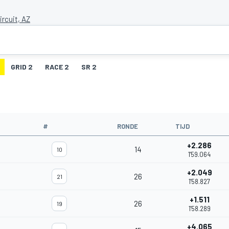
ircuit, AZ
GRID 2
RACE 2
SR 2
#
RONDE
TIJD
+2.286
14
10
1'59.064
+2.049
26
21
1'58.827
+1.511
26
19
1'58.289
+4.065