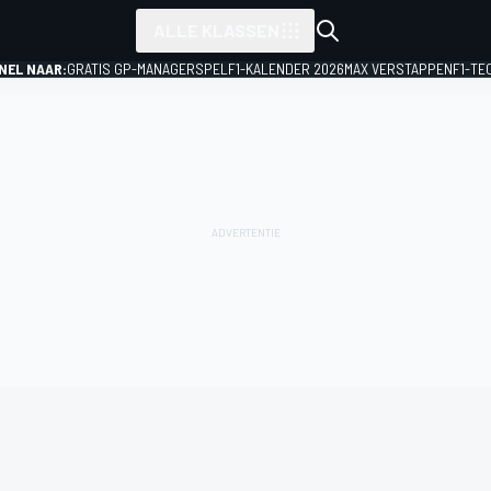
ALLE KLASSEN
NEL NAAR:
GRATIS GP-MANAGERSPEL
F1-KALENDER 2026
MAX VERSTAPPEN
F1-TE