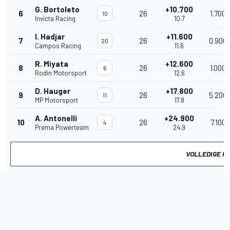
G. Bortoleto
+10.700
6
26
1.700
10
Invicta Racing
10.7
I. Hadjar
+11.600
7
26
0.900
20
Campos Racing
11.6
R. Miyata
+12.600
8
26
1.000
6
Rodin Motorsport
12.6
D. Hauger
+17.800
9
26
5.200
11
MP Motorsport
17.8
A. Antonelli
+24.900
10
26
7.100
4
Prema Powerteam
24.9
VOLLEDIGE U