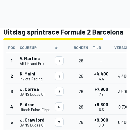
Uitslag sprintrace Formule 2 Barcelona
POS
COUREUR
#
RONDEN
TIJD
VERSCHI
V. Martins
1
26
-
1
ART Grand Prix
K. Maini
+4.400
2
26
4.400
9
Invicta Racing
4.4
J. Correa
+7.900
3
26
3.500
8
DAMS Lucas Oil
7.9
P. Aron
+8.600
4
26
0.700
17
Hitech Pulse-Eight
8.6
J. Crawford
+9.000
5
26
0.400
7
DAMS Lucas Oil
9.0