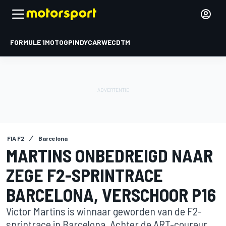
FORMULE 1
MOTOGP
INDYCAR
WEC
DTM
FIA F2
Barcelona
MARTINS ONBEDREIGD NAAR
ZEGE F2-SPRINTRACE
BARCELONA, VERSCHOOR P16
Victor Martins is winnaar geworden van de F2-
sprintrace in Barcelona. Achter de ART-coureur