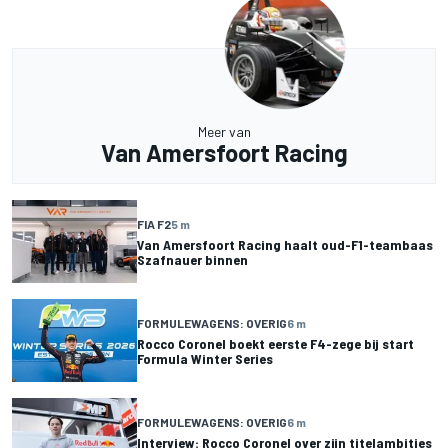
Meer van
Van Amersfoort Racing
FIA F2
5 m
Van Amersfoort Racing haalt oud-F1-teambaas
Szafnauer binnen
FORMULEWAGENS: OVERIG
6 m
Rocco Coronel boekt eerste F4-zege bij start
Formula Winter Series
FORMULEWAGENS: OVERIG
6 m
Interview: Rocco Coronel over zijn titelambities