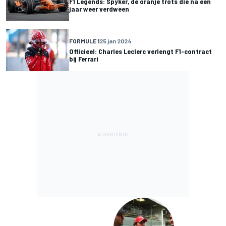
F1 Legends: Spyker, de oranje trots die na een
jaar weer verdween
FORMULE 1
25 jan 2024
Officieel: Charles Leclerc verlengt F1-contract
bij Ferrari