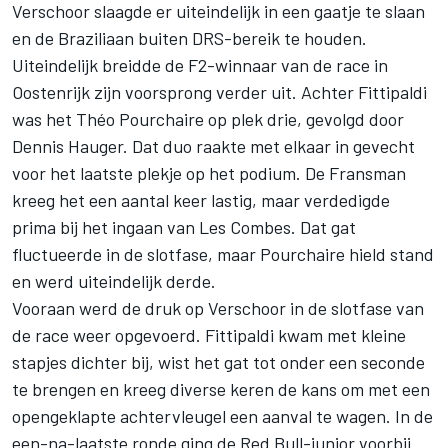
Verschoor slaagde er uiteindelijk in een gaatje te slaan
en de Braziliaan buiten DRS-bereik te houden.
Uiteindelijk breidde de F2-winnaar van de race in
Oostenrijk zijn voorsprong verder uit. Achter Fittipaldi
was het
Théo Pourchaire
op plek drie, gevolgd door
Dennis Hauger
. Dat duo raakte met elkaar in gevecht
voor het laatste plekje op het podium. De Fransman
kreeg het een aantal keer lastig, maar verdedigde
prima bij het ingaan van Les Combes. Dat gat
fluctueerde in de slotfase, maar Pourchaire hield stand
en werd uiteindelijk derde.
Vooraan werd de druk op Verschoor in de slotfase van
de race weer opgevoerd. Fittipaldi kwam met kleine
stapjes dichter bij, wist het gat tot onder een seconde
te brengen en kreeg diverse keren de kans om met een
opengeklapte achtervleugel een aanval te wagen. In de
een-na-laatste ronde ging de Red Bull-junior voorbij