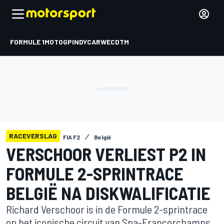
FORMULE 1
MOTOGP
INDYCAR
WEC
DTM
RACEVERSLAG
FIA F2
België
VERSCHOOR VERLIEST P2 IN
FORMULE 2-SPRINTRACE
BELGIË NA DISKWALIFICATIE
Richard Verschoor is in de Formule 2-sprintrace
op het iconische circuit van Spa-Francorchamps