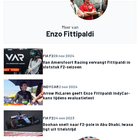
Meer van
Enzo Fittipaldi
FIA F2
26 nov 2024
Van Amersfoort Racing vervangt Fittipaldi in
slotstuk F2-seizoen
INDYCAR
2 nov 2024
Arrow McLaren geeft Enzo Fittipaldi IndyCar-
kans tijdens evaluatietest
FIA F2
24 nov 2023
Doohan snelt naar F2-pole in Abu Dhabi, Iwasa
ligt uit titelstrijd