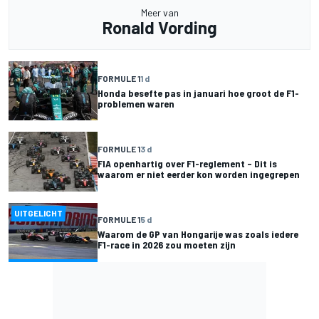
Meer van
Ronald Vording
FORMULE 1
1 d
Honda besefte pas in januari hoe groot de F1-
problemen waren
FORMULE 1
3 d
FIA openhartig over F1-reglement – Dit is
waarom er niet eerder kon worden ingegrepen
UITGELICHT
FORMULE 1
5 d
Waarom de GP van Hongarije was zoals iedere
F1-race in 2026 zou moeten zijn