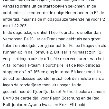
vandaag prima uit de startblokken gekomen. In de
ochtendsessie noteerde de enige Nederlander in F2 de
elfde tijd, maar na de middagpauze tekende hij voor P2
met 1.42.293.
In de daguitslag is enkel
Théo Pourchaire
sneller dan
Verschoor. De 19-jarige Fransman geldt als een groot
talent en eindigde vorig jaar achter
Felipe Drugovich
als
runner-up in de Formule 2. Dit jaar is hij naast zijn F2-
verplichtingen ook de officiële reservecoureur van het
Alfa Romeo F1-team. Pourchaire liet de klok dinsdag
stoppen op 1.42.165 en ging in totaal 54 keer rond. In
de ochtendsessie toonde hij zich ook de snelste man, al
lagen de rondetijden toen iets hoger. In de
gecombineerde tijdenlijst bezet Arthur Leclerc namens
DAMS de derde tijd, voor
Ralph Boschung
en de Red
Bull-junioren
Ayumu Iwasa
en
Enzo Fittipaldi
.