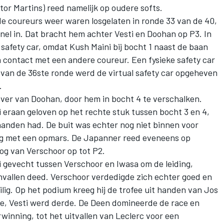
tor Martins
) reed namelijk op oudere softs.
e coureurs weer waren losgelaten in ronde 33 van de 40,
snel in. Dat bracht hem achter Vesti en Doohan op P3. In
 safety car, omdat
Kush Maini
bij bocht 1 naast de baan
 contact met een andere coureur. Een fysieke safety car
 van de 36ste ronde werd de virtual safety car opgeheven
.
ver van Doohan, door hem in bocht 4 te verschalken.
i eraan geloven op het rechte stuk tussen bocht 3 en 4,
anden had. De buit was echter nog niet binnen voor
g met een opmars. De Japanner reed eveneens op
zog van Verschoor op tot P2.
i gevecht tussen Verschoor en Iwasa om de leiding,
vallen deed. Verschoor verdedigde zich echter goed en
lig. Op het podium kreeg hij de trofee uit handen van Jos
e, Vesti werd derde. De Deen domineerde de race en
inning, tot het uitvallen van Leclerc voor een