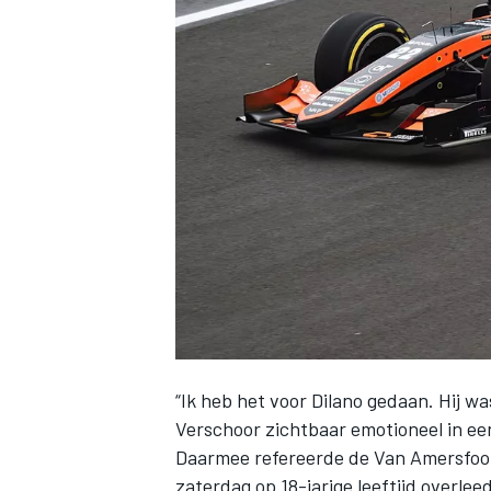
INDYCAR
“Ik heb het voor Dilano gedaan. Hij w
WEC
DTM
Verschoor
zichtbaar emotioneel in een
Daarmee refereerde de Van Amersfoort
zaterdag op 18-jarige leeftijd
overlee