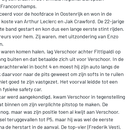
-Francorchamps.
iceerd voor de hoofdrace in Oostenrijk en won in de
n koste van
Arthur Leclerc
en
Jak Crawford
. De 22-jarige
 band gestart en kon dus een lange eerste stint rijden.
ureurs voor hem. Zij waren, met uitzondering van
Enzo
n.
aren komen halen, lag Verschoor achter Fittipaldi op
ang buiten en dat betaalde zich uit voor Verschoor. In de
erachterwiel in bocht 4 en moest hij zijn auto langs de
aarvoor naar de pits geweest om zijn softs in te ruilen
iet goed te zijn vastgezet. Het voorval leidde tot een
n fysieke safety car.
car werd aangekondigd, kwam Verschoor in tegenstelling
aat binnen om zijn verplichte pitstop te maken. De
snog, maar was zijn positie toen al kwijt aan Verschoor.
el teruggevallen tot P5, maar hij was wel de eerste
a de herstart in de aanval. De top-vier (
Frederik Vesti
,