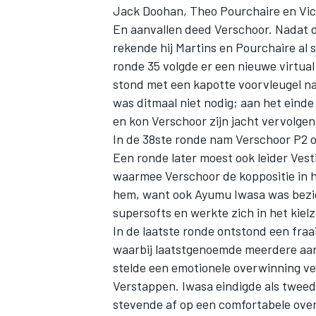
Jack Doohan
,
Theo Pourchaire
en
Vic
En aanvallen deed Verschoor. Nadat d
rekende hij Martins en Pourchaire al 
ronde 35 volgde er een nieuwe virtual
stond met een kapotte voorvleugel na
was ditmaal niet nodig; aan het einde
en kon Verschoor zijn jacht vervolgen
In de 38ste ronde nam Verschoor P2 o
Een ronde later moest ook leider Vest
waarmee Verschoor de koppositie in h
hem, want ook
Ayumu Iwasa
was bezi
supersofts en werkte zich in het kiel
In de laatste ronde ontstond een fraa
waarbij laatstgenoemde meerdere aan
stelde een emotionele overwinning vei
Verstappen. Iwasa eindigde als tweed
stevende af op een comfortabele overw