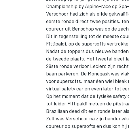
Championship by Alpine-race op Spa
Verschoor had zich als elfde gekwalif
eerste ronde direct twee posities, te
coureur uit Benschop was op de zachte
Dit in tegenstelling tot de meeste co
Fittipaldi
, op de supersofts vertrokke
Nadat de toppers dus nieuwe banden w
de tweede plaats. Het tweetal bleef l
28ste ronde verloor Leclerc zijn recht
baan parkeren. De Monegask was vlak d
voor supersofts, maar één wiel bleek n
virtual safety car en even later tot ee
Op het moment dat de fysieke safety 
tot leider Fittipaldi meteen de pitstr
Braziliaan deed dit een ronde later al
Zelf was Verschoor na zijn bandenwiss
coureur op supersofts en dus kon hij n