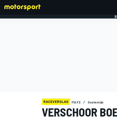
S
FORMULE 1
RACEVERSLAG
FIA F2
Oostenrijk
VERSCHOOR BOE