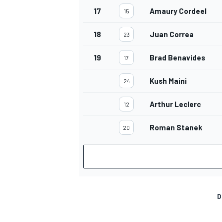
17
Amaury Cordeel
15
18
Juan Correa
23
19
Brad Benavides
17
Kush Maini
24
Arthur Leclerc
12
Roman Stanek
20
D