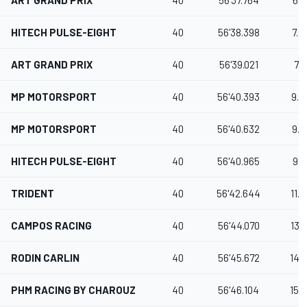
HITECH PULSE-EIGHT
40
56'38.398
7.3
ART GRAND PRIX
40
56'39.021
7.9
MP MOTORSPORT
40
56'40.393
9.3
MP MOTORSPORT
40
56'40.632
9.5
HITECH PULSE-EIGHT
40
56'40.965
9.9
TRIDENT
40
56'42.644
11.
CAMPOS RACING
40
56'44.070
13.
RODIN CARLIN
40
56'45.672
14.
PHM RACING BY CHAROUZ
40
56'46.104
15.