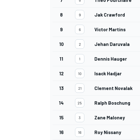
8
Jak Crawford
9
9
Victor Martins
6
10
Jehan Daruvala
2
MEER RACEKLASSEN
11
Dennis Hauger
1
12
Isack Hadjar
10
13
Clement Novalak
21
14
Ralph Boschung
25
15
Zane Maloney
3
16
Roy Nissany
16