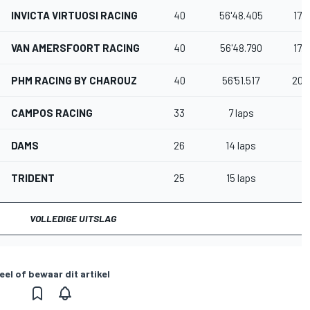
INVICTA VIRTUOSI RACING
40
56'48.405
17.
VAN AMERSFOORT RACING
40
56'48.790
17.
PHM RACING BY CHAROUZ
40
56'51.517
20.
CAMPOS RACING
33
7 laps
DAMS
26
14 laps
TRIDENT
25
15 laps
VOLLEDIGE UITSLAG
eel of bewaar dit artikel