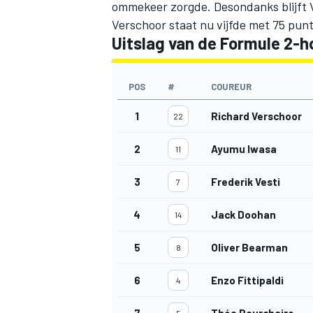
ommekeer zorgde. Desondanks blijft V
Verschoor staat nu vijfde met 75 pun
Uitslag van de Formule 2-h
POS
#
COUREUR
1
Richard Verschoor
22
2
Ayumu Iwasa
11
3
Frederik Vesti
7
4
Jack Doohan
14
5
Oliver Bearman
8
6
Enzo Fittipaldi
4
7
Théo Pourchaire
5