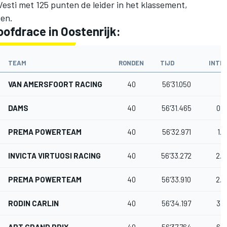
esti met 125 punten de leider in het klassement,
ten.
oofdrace in Oostenrijk:
TEAM
RONDEN
TIJD
INTE
VAN AMERSFOORT RACING
40
56'31.050
DAMS
40
56'31.465
0.4
PREMA POWERTEAM
40
56'32.971
1.9
INVICTA VIRTUOSI RACING
40
56'33.272
2.2
PREMA POWERTEAM
40
56'33.910
2.8
RODIN CARLIN
40
56'34.197
3.1
ART GRAND PRIX
40
56'37.764
6.7