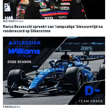
MOTOGP
55 min
Marco Bezzecchi spreekt van 'rampzalige' blessuretijd na
ronderecord op Silverstone
FORMULE 1
1 u