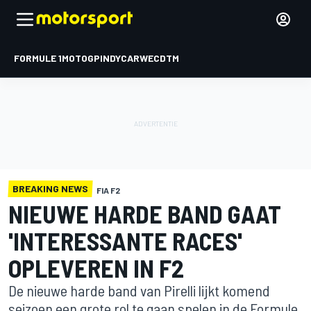
FORMULE 1
MOTOGP
INDYCAR
WEC
DTM
BREAKING NEWS
FIA F2
NIEUWE HARDE BAND GAAT
'INTERESSANTE RACES'
OPLEVEREN IN F2
De nieuwe harde band van Pirelli lijkt komend
seizoen een grote rol te gaan spelen in de Formule