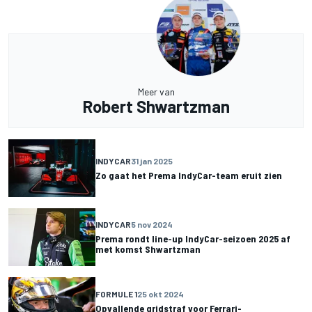
Meer van
Robert Shwartzman
INDYCAR
31 jan 2025
Zo gaat het Prema IndyCar-team eruit zien
INDYCAR
5 nov 2024
Prema rondt line-up IndyCar-seizoen 2025 af
met komst Shwartzman
FORMULE 1
25 okt 2024
Opvallende gridstraf voor Ferrari-