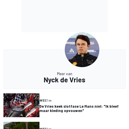
Meer van
Nyck de Vries
WEC
1 m
De Vries keek slotfase Le Mans niet: "Ik bleef
maar kleding opvouwen"
WEC
1 m