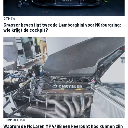
DTM
3 u
Grasser bevestigt tweede Lamborghini voor Nürburgring:
wie krijgt de cockpit?
FORMULE 1
3 u
Waarom de McLaren MP4/8B een keerpunt had kunnen zijn