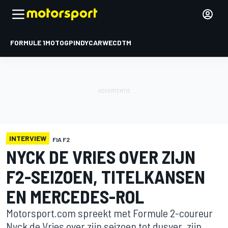
FORMULE 1
MOTOGP
INDYCAR
WEC
DTM
INTERVIEW
FIA F2
NYCK DE VRIES OVER ZIJN
F2-SEIZOEN, TITELKANSEN
EN MERCEDES-ROL
Motorsport.com spreekt met Formule 2-coureur
Nyck de Vries over zijn seizoen tot dusver, zijn