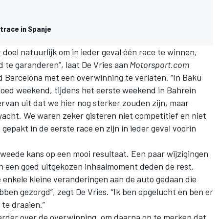
ntrace in Spanje
 doel natuurlijk om in ieder geval één race te winnen,
d te garanderen”, laat De Vries aan
Motorsport.com
d Barcelona met een overwinning te verlaten. “In Baku
ed weekend, tijdens het eerste weekend in Bahrein
rvan uit dat we hier nog sterker zouden zijn, maar
wacht. We waren zeker gisteren niet competitief en niet
epakt in de eerste race en zijn in ieder geval voorin
weede kans op een mooi resultaat. Een paar wijzigingen
 en een goed uitgekozen inhaalmoment deden de rest.
 enkele kleine veranderingen aan de auto gedaan die
ebben gezorgd”, zegt De Vries. “Ik ben opgelucht en ben er
te draaien.”
 verder over de overwinning, om daarna op te merken dat