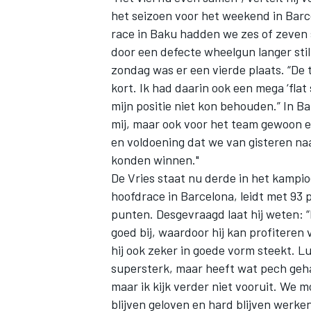
het seizoen voor het weekend in Barce
race in Baku hadden we zes of zeven s
door een defecte wheelgun langer st
zondag was er een vierde plaats. “De
kort. Ik had daarin ook een mega ‘flat
mijn positie niet kon behouden.” In B
mij, maar ook voor het team gewoon ee
en voldoening dat we van gisteren n
konden winnen."
De Vries staat nu derde in het kampi
hoofdrace in Barcelona, leidt met 93 p
punten. Desgevraagd laat hij weten: “
goed bij, waardoor hij kan profiteren
hij ook zeker in goede vorm steekt. L
supersterk, maar heeft wat pech geha
maar ik kijk verder niet vooruit. We
blijven geloven en hard blijven werken