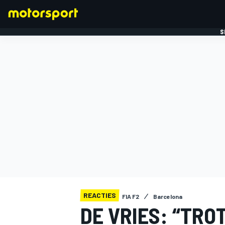
S
FORMULE 1
REACTIES
FIA F2
Barcelona
DE VRIES: “TRO