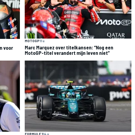
MOTOGP
11 u
Marc Marquez over titelkansen: “Nog een
n voor
MotoGP-titel verandert mijn leven niet”
FORMULE 1
14 u