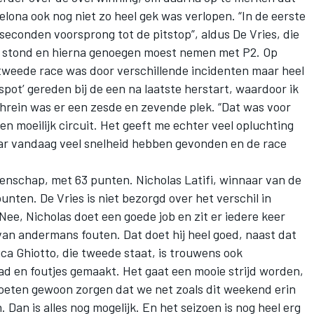
lona ook nog niet zo heel gek was verlopen. “In de eerste
econden voorsprong tot de pitstop”, aldus De Vries, die
il stond en hierna genoegen moest nemen met P2. Op
 tweede race was door verschillende incidenten maar heel
 spot’ gereden bij de een na laatste herstart, waardoor ik
ahrein was er een zesde en zevende plek. “Dat was voor
n moeilijk circuit. Het geeft me echter veel opluchting
aar vandaag veel snelheid hebben gevonden en de race
oenschap, met 63 punten. Nicholas Latifi, winnaar van de
unten. De Vries is niet bezorgd over het verschil in
Nee, Nicholas doet een goede job en zit er iedere keer
 van andermans fouten. Dat doet hij heel goed, naast dat
uca Ghiotto, die tweede staat, is trouwens ook
d en foutjes gemaakt. Het gaat een mooie strijd worden,
 moeten gewoon zorgen dat we net zoals dit weekend erin
. Dan is alles nog mogelijk. En het seizoen is nog heel erg