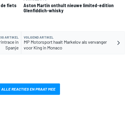
de fiets
Aston Martin onthult nieuwe limited-edition
Glenfiddich-whisky
IG ARTIKEL
VOLGEND ARTIKEL
intrace in
MP Motorsport haalt Markelov als vervanger
Spanje
voor King in Monaco
 ALLE REACTIES EN PRAAT MEE