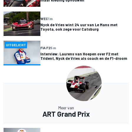
WEC
1 m
Nyck de Vries wint 24 uur van Le Mans met
Toyota, ook zege voor Catsburg
UITGELICHT
FIA F2
5 m
Interview: Laurens van Hoepen over F2 met
Trident, Nyck de Vries als coach en de F1-droom
Meer van
ART Grand Prix