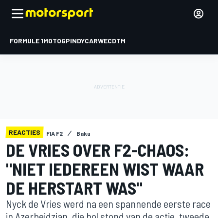
FORMULE 1
MOTOGP
INDYCAR
WEC
DTM
REACTIES
FIA F2
Baku
DE VRIES OVER F2-CHAOS:
"NIET IEDEREEN WIST WAAR
DE HERSTART WAS"
Nyck de Vries werd na een spannende eerste race
in Azerbeidzjan, die bol stond van de actie, tweede