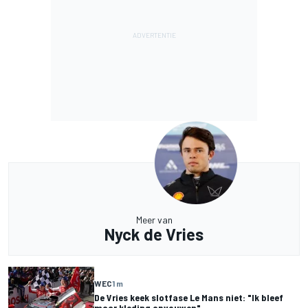
Meer van
Nyck de Vries
WEC
1 m
De Vries keek slotfase Le Mans niet: "Ik bleef
maar kleding opvouwen"